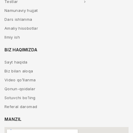
Testlar
Namunaviy hujjat
Dars ishlanma
Amaliy hisobotlar
Ilmiy ish
BIZ HAQIMIZDA
Sayt haqida
Biz bilan aloqa
Video qo’llanma
Qonun-qoidalar
Sotuvchi bo’ling
Referal daromad
MANZIL