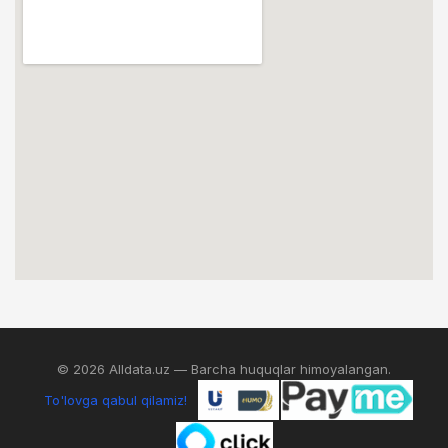
© 2026 Alldata.uz — Barcha huquqlar himoyalangan.
To'lovga qabul qilamiz!