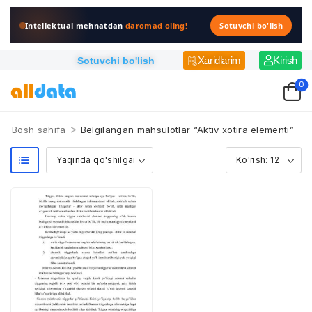
Intellektual mehnatdan
daromad oling!
Sotuvchi bo'lish
Xaridlarim
Kirish
Sotuvchi bo'lish
0
>
Bosh sahifa
Belgilangan mahsulotlar “Aktiv xotira elementi”