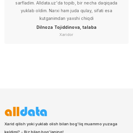
sarfladim. Alldata.uz'da topib, bir necha daqiqada
yuklab oldim. Narxi ham juda qulay, sifati esa
kutganimdan yaxshi chiqdi
Dilnoza Tojiddinova, talaba
Xaridor
Xarid qilish yoki yuklab olish bilan bog'liq muammo yuzaga
keldimi? - Biz bilan bog'laning!