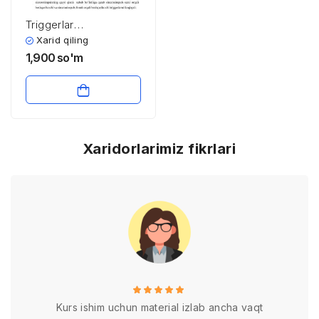
Triggerlar
sxematexnikasi
Xarid qiling
1,900
so'm
Xaridorlarimiz fikrlari
Kurs ishim uchun material izlab ancha vaqt