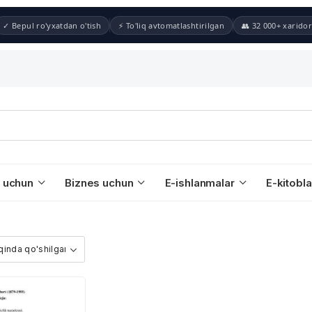
✓ Bepul ro'yxatdan o'tish
⚡ To'liq avtomatlashtirilgan
👥 32 000+ xaridor
 uchun
Biznes uchun
E-ishlanmalar
E-kitobla
”