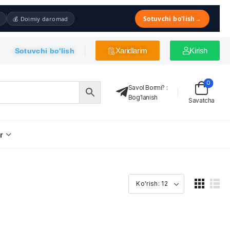
Sotuvchi bo'lish
→
💰 Doimiy daromad
Xaridlarim
Kirish
Sotuvchi bo'lish
0
Savol Bormi?
:
Bog'lanish
Savatcha
r