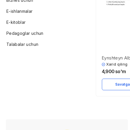
Biznes uchun
E-ishlanmalar
E-kitoblar
Pedagoglar uchun
Talabalar uchun
Eynshteyn Alb
1955)
Xarid qiling
4,900
so'm
Savatga