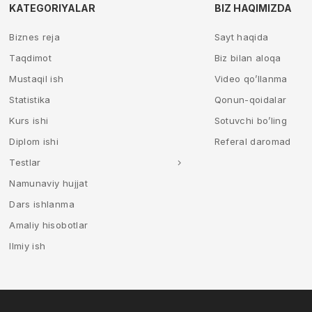
KATEGORIYALAR
BIZ HAQIMIZDA
Biznes reja
Sayt haqida
Taqdimot
Biz bilan aloqa
Mustaqil ish
Video qo’llanma
Statistika
Qonun-qoidalar
Kurs ishi
Sotuvchi bo’ling
Diplom ishi
Referal daromad
Testlar
Namunaviy hujjat
Dars ishlanma
Amaliy hisobotlar
Ilmiy ish