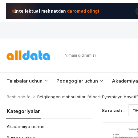
Intellektual mehnatdan
daromad oling!
Talabalar uchun
Pedagoglar uchun
Akademiya
>
Bosh sahifa
Belgilangan mahsulotlar “Albert Eynshteyn hayoti
Saralash :
Kategoriyalar
Akademiya uchun