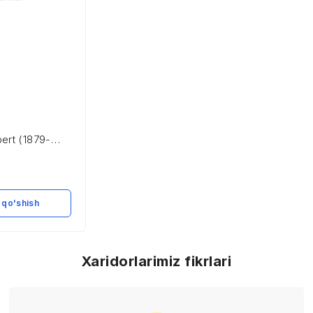
ert (1879-
 qo'shish
Xaridorlarimiz fikrlari