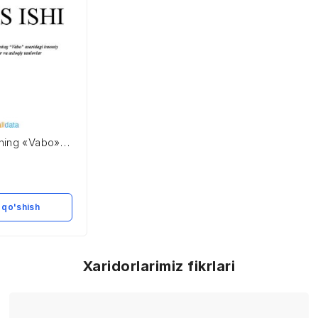
ning «Vabo»
oniy
 va axloqiy
 qo'shish
Xaridorlarimiz fikrlari