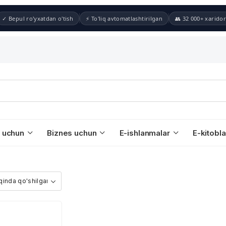
✓ Bepul ro'yxatdan o'tish
⚡ To'liq avtomatlashtirilgan
👥 32 000+ xaridor
 uchun
Biznes uchun
E-ishlanmalar
E-kitobla