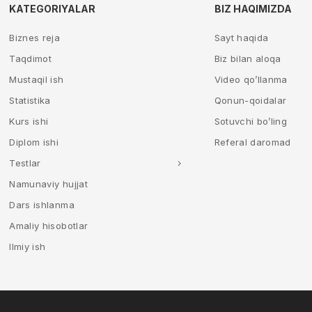
KATEGORIYALAR
BIZ HAQIMIZDA
Biznes reja
Sayt haqida
Taqdimot
Biz bilan aloqa
Mustaqil ish
Video qo’llanma
Statistika
Qonun-qoidalar
Kurs ishi
Sotuvchi bo’ling
Diplom ishi
Referal daromad
Testlar
Namunaviy hujjat
Dars ishlanma
Amaliy hisobotlar
Ilmiy ish