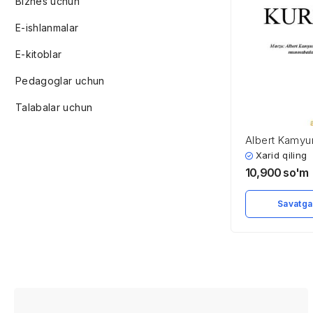
Biznes uchun
E-ishlanmalar
E-kitoblar
Pedagoglar uchun
Talabalar uchun
Albert Kamyu
asaridagi ins
Xarid qiling
munosabatlar
10,900
so'm
tanlovlar
Savatga