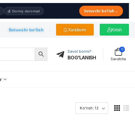
Sotuvchi bo'lish
→
💰 Doimiy daromad
Xaridlarim
Kirish
Sotuvchi bo'lish
0
Savol bormi?
:
BOG'LANISH
Savatcha
r