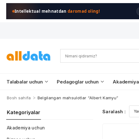
Intellektual mehnatdan
daromad oling!
Talabalar uchun
Pedagoglar uchun
Akademiya
>
Bosh sahifa
Belgilangan mahsulotlar “Albert Kamyu”
Saralash :
Kategoriyalar
Akademiya uchun