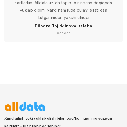
sarfladim. Alldata.uz'da topib, bir necha daqiqada
yuklab oldim. Narxi ham juda qulay, sifati esa
kutganimdan yaxshi chiqdi
Dilnoza Tojiddinova, talaba
Xaridor
Xarid qilish yoki yuklab olish bilan bog'liq muammo yuzaga
keldimi? - Biz bilan bog'laning!