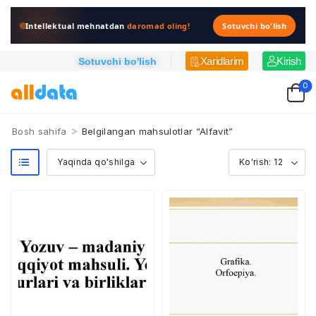
Intellektual mehnatdan
daromad oling!
Sotuvchi bo'lish
Xaridlarim
Kirish
Sotuvchi bo'lish
0
>
Bosh sahifa
Belgilangan mahsulotlar “Alfavit”