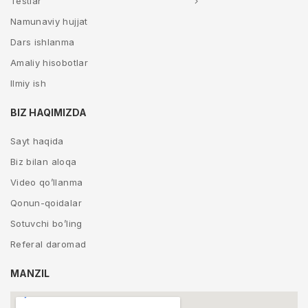
Testlar
Namunaviy hujjat
Dars ishlanma
Amaliy hisobotlar
Ilmiy ish
BIZ HAQIMIZDA
Sayt haqida
Biz bilan aloqa
Video qo’llanma
Qonun-qoidalar
Sotuvchi bo’ling
Referal daromad
MANZIL