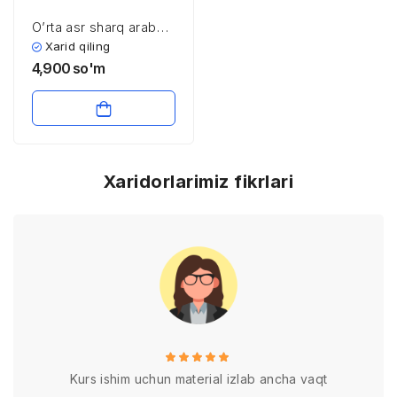
O’rta asr sharq arab
mamlakatlaridagi fizika
Xarid qiling
4,900
so'm
Xaridorlarimiz fikrlari
Kurs ishim uchun material izlab ancha vaqt