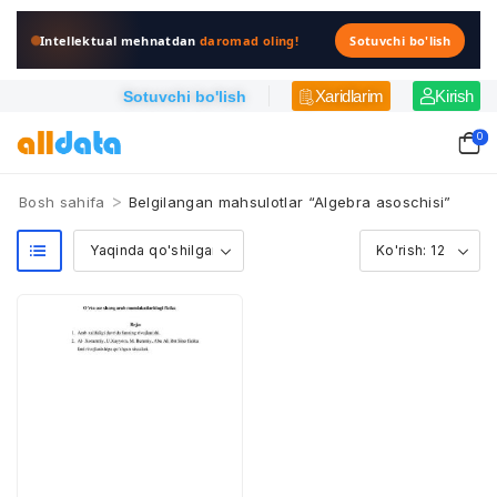
Intellektual mehnatdan
daromad oling!
Sotuvchi bo'lish
Xaridlarim
Kirish
Sotuvchi bo'lish
0
>
Bosh sahifa
Belgilangan mahsulotlar “Algebra asoschisi”