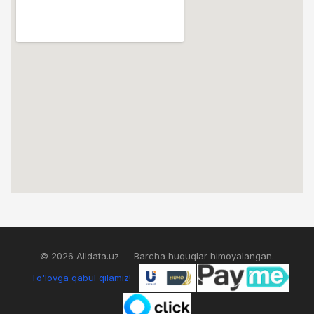
© 2026 Alldata.uz — Barcha huquqlar himoyalangan.
To'lovga qabul qilamiz!