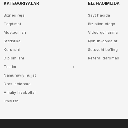
KATEGORIYALAR
BIZ HAQIMIZDA
Biznes reja
Sayt haqida
Taqdimot
Biz bilan aloqa
Mustaqil ish
Video qo’llanma
Statistika
Qonun-qoidalar
Kurs ishi
Sotuvchi bo’ling
Diplom ishi
Referal daromad
Testlar
Namunaviy hujjat
Dars ishlanma
Amaliy hisobotlar
Ilmiy ish