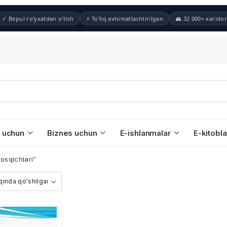
✓ Bepul ro'yxatdan o'tish
⚡ To'liq avtomatlashtirilgan
👥 32 000+ xaridor
 uchun
Biznes uchun
E-ishlanmalar
E-kitobla
osqichlari”