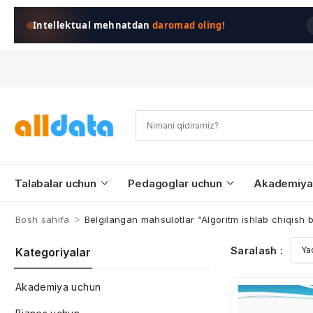
Intellektual mehnatdan
daromad oling!
Talabalar uchun
Pedagoglar uchun
Akademiya
>
Bosh sahifa
Belgilangan mahsulotlar “Algoritm ishlab chiqish b
Saralash :
Kategoriyalar
Akademiya uchun