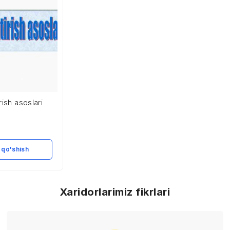
rish asoslari
 qo'shish
Xaridorlarimiz fikrlari