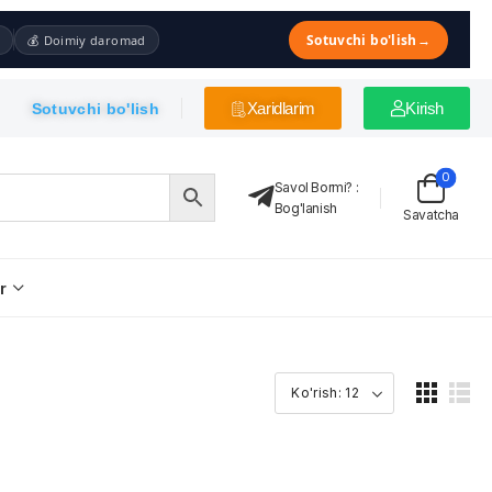
Sotuvchi bo'lish
→
💰 Doimiy daromad
Xaridlarim
Kirish
Sotuvchi bo'lish
0
Savol Bormi?
:
Bog'lanish
Savatcha
r