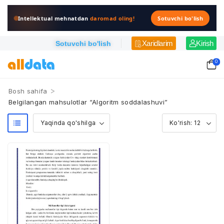
Intellektual mehnatdan
daromad oling!
Sotuvchi bo'lish
Xaridlarim
Kirish
Sotuvchi bo'lish
0
>
Bosh sahifa
Belgilangan mahsulotlar “Algoritm soddalashuvi”