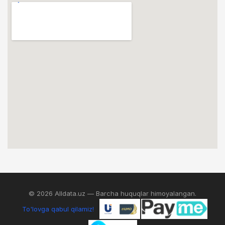
© 2026 Alldata.uz — Barcha huquqlar himoyalangan.
To'lovga qabul qilamiz!