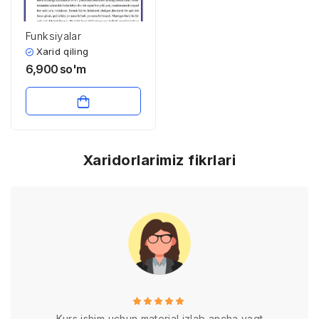
Funksiyalar
Xarid qiling
6,900
so'm
Xaridorlarimiz fikrlari
Kurs ishim uchun material izlab ancha vaqt