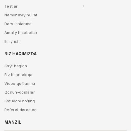
Testlar
Namunaviy hujjat
Dars ishlanma
Amaliy hisobotlar
Ilmiy ish
BIZ HAQIMIZDA
Sayt haqida
Biz bilan aloqa
Video qo’llanma
Qonun-qoidalar
Sotuvchi bo’ling
Referal daromad
MANZIL