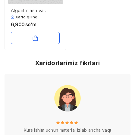
Algoritmlash va
dasturlash
Xarid qiling
6,900
so'm
Xaridorlarimiz fikrlari
Kurs ishim uchun material izlab ancha vaqt