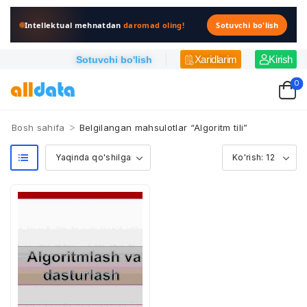
Intellektual mehnatdan
daromad oling!
Sotuvchi bo'lish
Xaridlarim
Kirish
Sotuvchi bo'lish
0
>
Bosh sahifa
Belgilangan mahsulotlar “Algoritm tili”