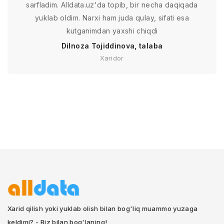
sarfladim. Alldata.uz'da topib, bir necha daqiqada
yuklab oldim. Narxi ham juda qulay, sifati esa
kutganimdan yaxshi chiqdi
Dilnoza Tojiddinova, talaba
Xaridor
Xarid qilish yoki yuklab olish bilan bog'liq muammo yuzaga
keldimi? - Biz bilan bog'laning!