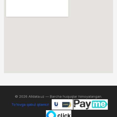
© 2026 Alldata.uz — Barcha huquqlar himoyalangan.
To'lovga qabul qilamiz!