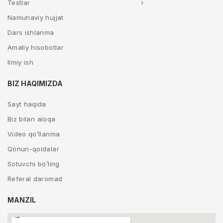
Testlar
Namunaviy hujjat
Dars ishlanma
Amaliy hisobotlar
Ilmiy ish
BIZ HAQIMIZDA
Sayt haqida
Biz bilan aloqa
Video qo’llanma
Qonun-qoidalar
Sotuvchi bo’ling
Referal daromad
MANZIL