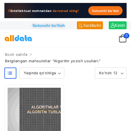
Intellektual mehnatdan
daromad oling!
Sotuvchi bo'lish
Xaridlarim
Kirish
Sotuvchi bo'lish
0
>
Bosh sahifa
Belgilangan mahsulotlar “Algoritm yozish usullari.”