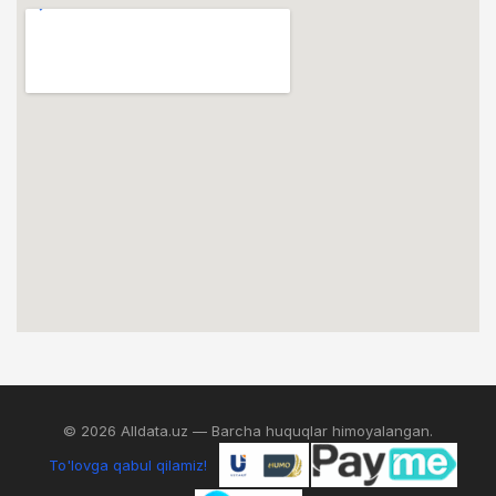
© 2026 Alldata.uz — Barcha huquqlar himoyalangan.
To'lovga qabul qilamiz!