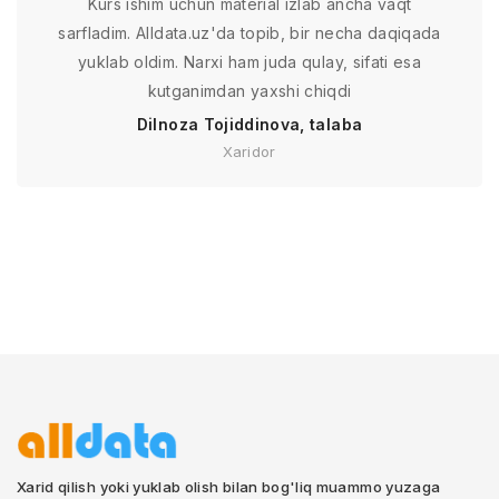
Kurs ishim uchun material izlab ancha vaqt
sarfladim. Alldata.uz'da topib, bir necha daqiqada
yuklab oldim. Narxi ham juda qulay, sifati esa
kutganimdan yaxshi chiqdi
Dilnoza Tojiddinova, talaba
Xaridor
Xarid qilish yoki yuklab olish bilan bog'liq muammo yuzaga