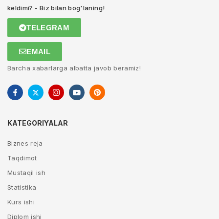
keldimi? - Biz bilan bog'laning!
TELEGRAM
EMAIL
Barcha xabarlarga albatta javob beramiz!
KATEGORIYALAR
Biznes reja
Taqdimot
Mustaqil ish
Statistika
Kurs ishi
Diplom ishi