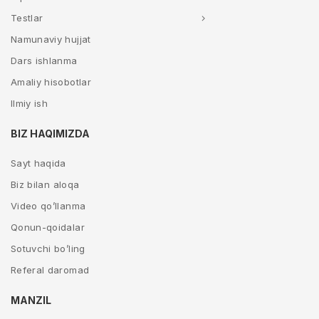
Testlar
Namunaviy hujjat
Dars ishlanma
Amaliy hisobotlar
Ilmiy ish
BIZ HAQIMIZDA
Sayt haqida
Biz bilan aloqa
Video qo’llanma
Qonun-qoidalar
Sotuvchi bo’ling
Referal daromad
MANZIL