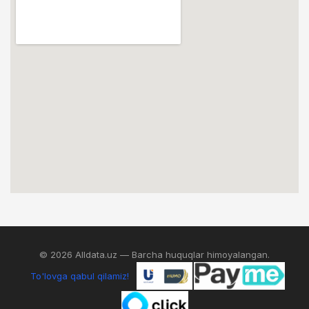
© 2026 Alldata.uz — Barcha huquqlar himoyalangan.
To'lovga qabul qilamiz!