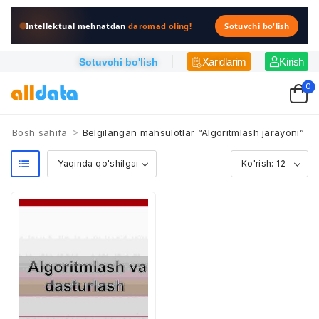
Intellektual mehnatdan
daromad oling!
Sotuvchi bo'lish
Xaridlarim
Kirish
Sotuvchi bo'lish
0
>
Bosh sahifa
Belgilangan mahsulotlar “Algoritmlash jarayoni”