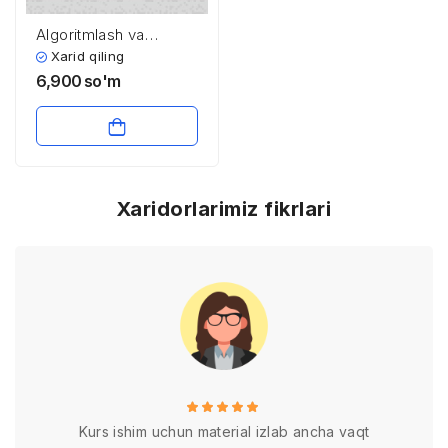
Algoritmlash va
dasturlash
Xarid qiling
6,900
so'm
Xaridorlarimiz fikrlari
Kurs ishim uchun material izlab ancha vaqt