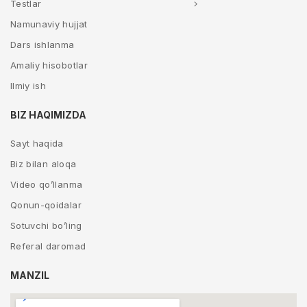
Testlar
Namunaviy hujjat
Dars ishlanma
Amaliy hisobotlar
Ilmiy ish
BIZ HAQIMIZDA
Sayt haqida
Biz bilan aloqa
Video qo’llanma
Qonun-qoidalar
Sotuvchi bo’ling
Referal daromad
MANZIL