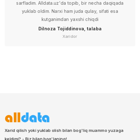
sarfladim. Alldata.uz'da topib, bir necha daqiqada
yuklab oldim. Narxi ham juda qulay, sifati esa
kutganimdan yaxshi chiqdi
Dilnoza Tojiddinova, talaba
Xaridor
Xarid qilish yoki yuklab olish bilan bog'liq muammo yuzaga
keldimi? - Biz bilan bog'laning!