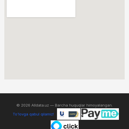
© 2026 Alldata.uz — Barcha huquqlar himoyalangan.
To'lovga qabul qilamiz!