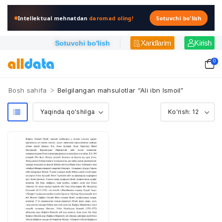
Intellektual mehnatdan
daromad oling!
Sotuvchi bo'lish
Xaridlarim
Kirish
Sotuvchi bo'lish
0
>
Bosh sahifa
Belgilangan mahsulotlar “Ali ibn Ismoil”