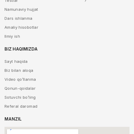
Testlar
Namunaviy hujjat
Dars ishlanma
Amaliy hisobotlar
Ilmiy ish
BIZ HAQIMIZDA
Sayt haqida
Biz bilan aloqa
Video qo’llanma
Qonun-qoidalar
Sotuvchi bo’ling
Referal daromad
MANZIL