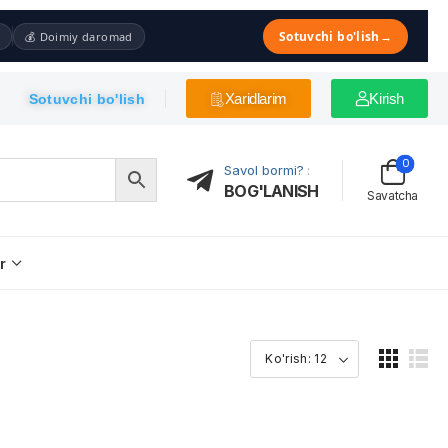
Sotuvchi bo'lish
→
💰 Doimiy daromad
Xaridlarim
Kirish
Sotuvchi bo'lish
0
Savol bormi?
:
BOG'LANISH
Savatcha
r