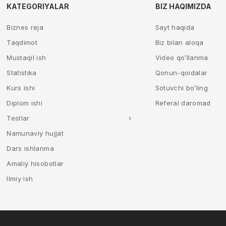
KATEGORIYALAR
BIZ HAQIMIZDA
Biznes reja
Sayt haqida
Taqdimot
Biz bilan aloqa
Mustaqil ish
Video qo’llanma
Statistika
Qonun-qoidalar
Kurs ishi
Sotuvchi bo’ling
Diplom ishi
Referal daromad
Testlar
Namunaviy hujjat
Dars ishlanma
Amaliy hisobotlar
Ilmiy ish