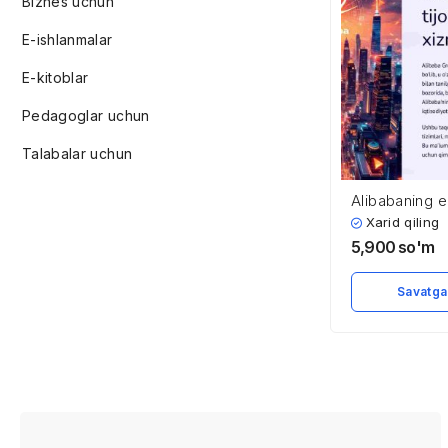
Biznes uchun
E-ishlanmalar
E-kitoblar
Pedagoglar uchun
Talabalar uchun
Alibabaning el
va moliyaviy x
Xarid qiling
5,900
so'm
Savatga