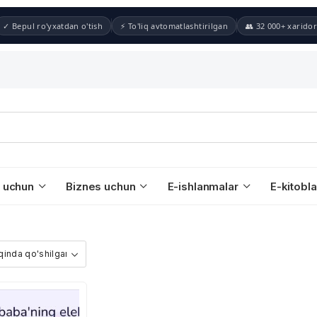
✓ Bepul ro'yxatdan o'tish
⚡ To'liq avtomatlashtirilgan
👥 32 000+ xaridor
 uchun
Biznes uchun
E-ishlanmalar
E-kitobla