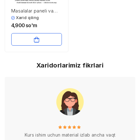
Masalalar panеli va
bosh mеnyu bo’limlari
Xarid qiling
4,900
so'm
Xaridorlarimiz fikrlari
Kurs ishim uchun material izlab ancha vaqt