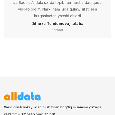
sarfladim. Alldata.uz'da topib, bir necha daqiqada
yuklab oldim. Narxi ham juda qulay, sifati esa
kutganimdan yaxshi chiqdi
Dilnoza Tojiddinova, talaba
Xaridor
Xarid qilish yoki yuklab olish bilan bog'liq muammo yuzaga
keldimi? - Biz bilan bog'laning!