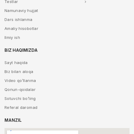
Testlar
Namunaviy hujjat
Dars ishlanma
Amaliy hisobotlar
Ilmiy ish
BIZ HAQIMIZDA
Sayt haqida
Biz bilan aloqa
Video qo’llanma
Qonun-qoidalar
Sotuvchi bo’ling
Referal daromad
MANZIL