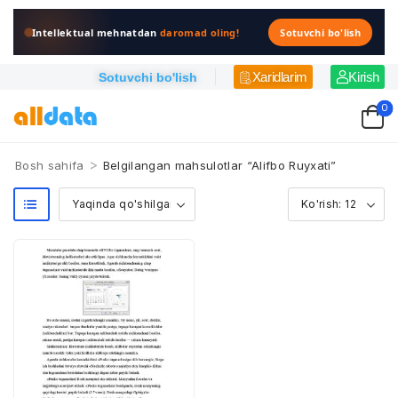
Intellektual mehnatdan
daromad oling!
Sotuvchi bo'lish
Xaridlarim
Kirish
Sotuvchi bo'lish
0
>
Bosh sahifa
Belgilangan mahsulotlar “Alifbo Ruyxati”