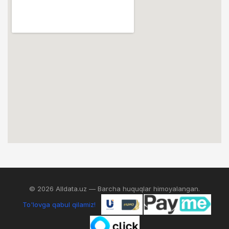
© 2026 Alldata.uz — Barcha huquqlar himoyalangan.
To'lovga qabul qilamiz!