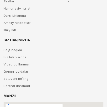
Testlar
Namunaviy hujjat
Dars ishlanma
Amaliy hisobotlar
Ilmiy ish
BIZ HAQIMIZDA
Sayt haqida
Biz bilan aloqa
Video qo’llanma
Qonun-qoidalar
Sotuvchi bo’ling
Referal daromad
MANZIL