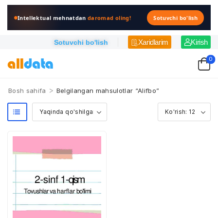
Intellektual mehnatdan
daromad oling!
Sotuvchi bo'lish
Xaridlarim
Kirish
Sotuvchi bo'lish
0
>
Bosh sahifa
Belgilangan mahsulotlar “Alifbo”