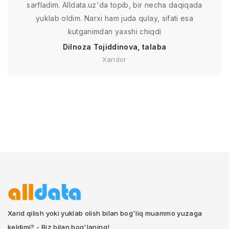
sarfladim. Alldata.uz'da topib, bir necha daqiqada
yuklab oldim. Narxi ham juda qulay, sifati esa
kutganimdan yaxshi chiqdi
Dilnoza Tojiddinova, talaba
Xaridor
Xarid qilish yoki yuklab olish bilan bog'liq muammo yuzaga
keldimi? - Biz bilan bog'laning!