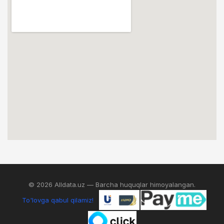
© 2026 Alldata.uz — Barcha huquqlar himoyalangan.
To'lovga qabul qilamiz!