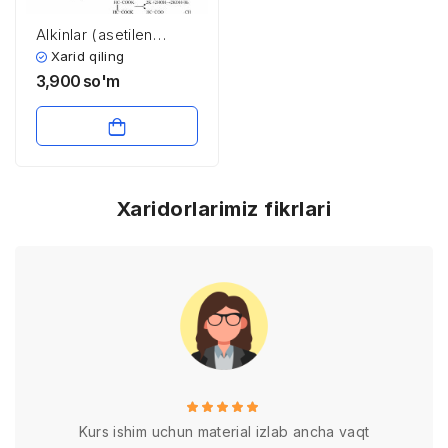
Alkinlar (asetilen
uglevodorodlar)
Xarid qiling
3,900
so'm
Xaridorlarimiz fikrlari
Kurs ishim uchun material izlab ancha vaqt