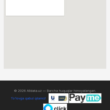
© 2026 Alldata.uz — Barcha huquqlar himoyalangan.
To'lovga qabul qilamiz!