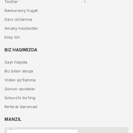
Testlar
Namunaviy hujjat
Dars ishlanma
Amaliy hisobotlar
Ilmiy ish
BIZ HAQIMIZDA
Sayt haqida
Biz bilan aloqa
Video qo’llanma
Qonun-qoidalar
Sotuvchi bo’ling
Referal daromad
MANZIL