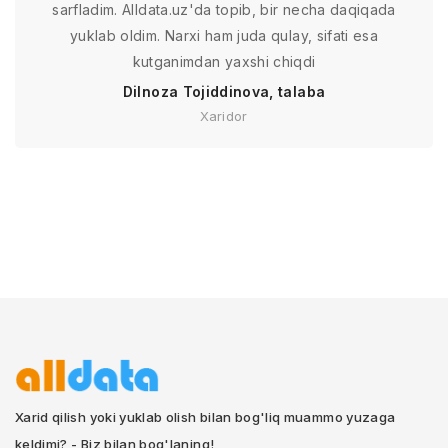
sarfladim. Alldata.uz'da topib, bir necha daqiqada
yuklab oldim. Narxi ham juda qulay, sifati esa
kutganimdan yaxshi chiqdi
Dilnoza Tojiddinova, talaba
Xaridor
Xarid qilish yoki yuklab olish bilan bog'liq muammo yuzaga
keldimi? - Biz bilan bog'laning!