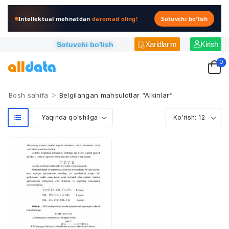
Intellektual mehnatdan
daromad oling!
Sotuvchi bo'lish
Xaridlarim
Kirish
Sotuvchi bo'lish
0
>
Bosh sahifa
Belgilangan mahsulotlar “Alkinlar”