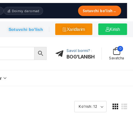
Sotuvchi bo'lish
→
💰 Doimiy daromad
Xaridlarim
Kirish
Sotuvchi bo'lish
0
Savol bormi?
:
BOG'LANISH
Savatcha
r