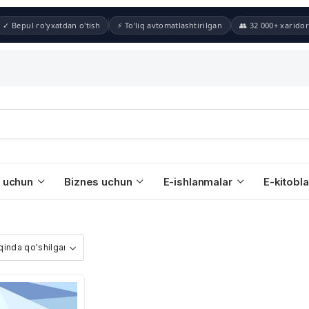
✓ Bepul ro'yxatdan o'tish
⚡ To'liq avtomatlashtirilgan
👥 32 000+ xaridor
 uchun
Biznes uchun
E-ishlanmalar
E-kitobla