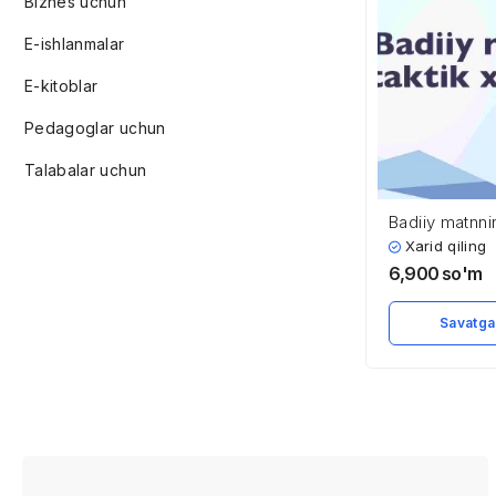
Biznes uchun
E-ishlanmalar
E-kitoblar
Pedagoglar uchun
Talabalar uchun
Badiiy matnnin
xususiyatlari
Xarid qiling
6,900
so'm
Savatga