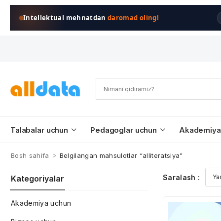
Intellektual mehnatdan
daromad oling!
Talabalar uchun
Pedagoglar uchun
Akademiya
>
Bosh sahifa
Belgilangan mahsulotlar “alliteratsiya”
Saralash :
Kategoriyalar
Akademiya uchun