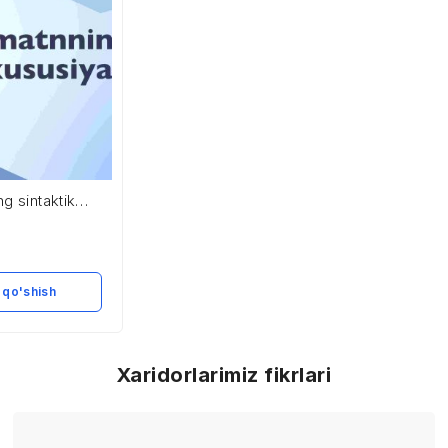
g sintaktik
 qo'shish
Xaridorlarimiz fikrlari