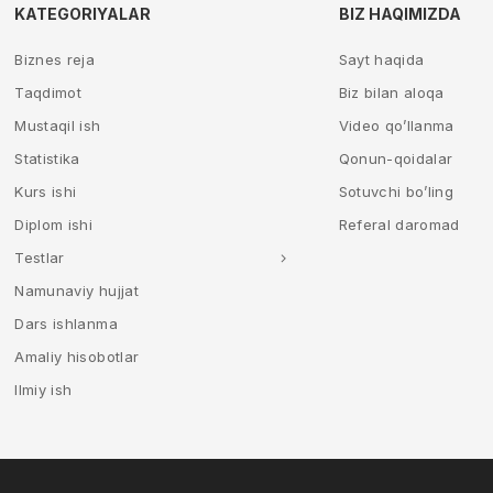
KATEGORIYALAR
BIZ HAQIMIZDA
Biznes reja
Sayt haqida
Taqdimot
Biz bilan aloqa
Mustaqil ish
Video qo’llanma
Statistika
Qonun-qoidalar
Kurs ishi
Sotuvchi bo’ling
Diplom ishi
Referal daromad
Testlar
Namunaviy hujjat
Dars ishlanma
Amaliy hisobotlar
Ilmiy ish