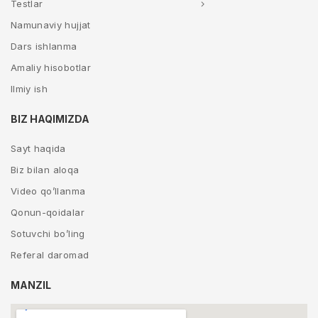
Testlar
Namunaviy hujjat
Dars ishlanma
Amaliy hisobotlar
Ilmiy ish
BIZ HAQIMIZDA
Sayt haqida
Biz bilan aloqa
Video qo’llanma
Qonun-qoidalar
Sotuvchi bo’ling
Referal daromad
MANZIL