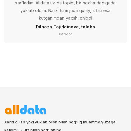
sarfladim. Alldata.uz'da topib, bir necha daqiqada
yuklab oldim. Narxi ham juda qulay, sifati esa
kutganimdan yaxshi chiqdi
Dilnoza Tojiddinova, talaba
Xaridor
Xarid qilish yoki yuklab olish bilan bog'liq muammo yuzaga
keldimi? - Biz bilan bog'laning!