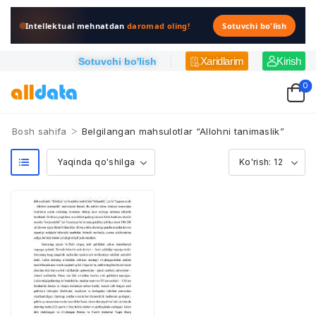
Intellektual mehnatdan
daromad oling!
Sotuvchi bo'lish
Xaridlarim
Kirish
Sotuvchi bo'lish
0
>
Bosh sahifa
Belgilangan mahsulotlar “Allohni tanimaslik”