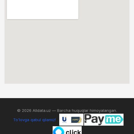
© 2026 Alldata.uz — Barcha huquqlar himoyalangan.
To'lovga qabul qilamiz!