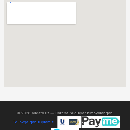
© 2026 Alldata.uz — Barcha huquqlar himoyalangan.
To'lovga qabul qilamiz!