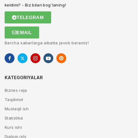
keldimi? - Biz bilan bog'laning!
TELEGRAM
EMAIL
Barcha xabarlarga albatta javob beramiz!
KATEGORIYALAR
Biznes reja
Taqdimot
Mustaqil ish
Statistika
Kurs ishi
Diplom ishi