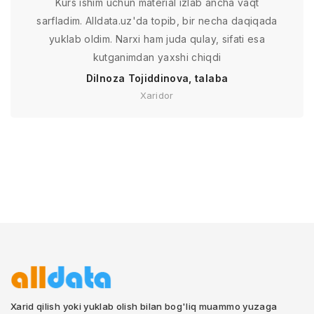
Kurs ishim uchun material izlab ancha vaqt
sarfladim. Alldata.uz'da topib, bir necha daqiqada
yuklab oldim. Narxi ham juda qulay, sifati esa
kutganimdan yaxshi chiqdi
Dilnoza Tojiddinova, talaba
Xaridor
Xarid qilish yoki yuklab olish bilan bog'liq muammo yuzaga