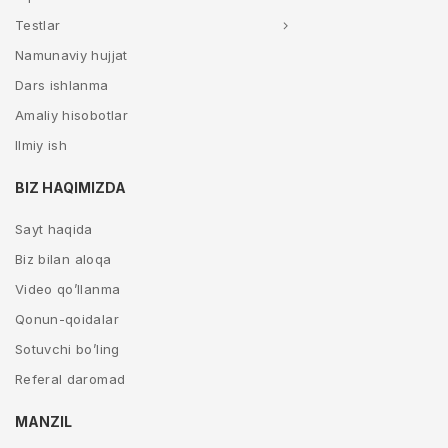
Testlar
Namunaviy hujjat
Dars ishlanma
Amaliy hisobotlar
Ilmiy ish
BIZ HAQIMIZDA
Sayt haqida
Biz bilan aloqa
Video qo’llanma
Qonun-qoidalar
Sotuvchi bo’ling
Referal daromad
MANZIL