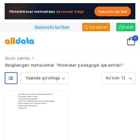
Intellektual mehnatdan
daromad oling!
Sotuvchi bo'lish
Xaridlarim
Kirish
Sotuvchi bo'lish
0
>
Bosh sahifa
Belgilangan mahsulotlar “Allomalar pedagogik qarashlari”