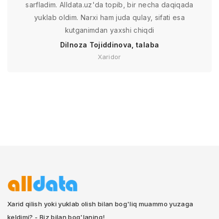
sarfladim. Alldata.uz'da topib, bir necha daqiqada
yuklab oldim. Narxi ham juda qulay, sifati esa
kutganimdan yaxshi chiqdi
Dilnoza Tojiddinova, talaba
Xaridor
Xarid qilish yoki yuklab olish bilan bog'liq muammo yuzaga
keldimi? - Biz bilan bog'laning!