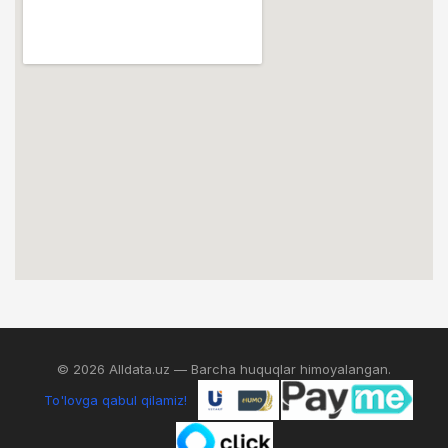
© 2026 Alldata.uz — Barcha huquqlar himoyalangan.
To'lovga qabul qilamiz!