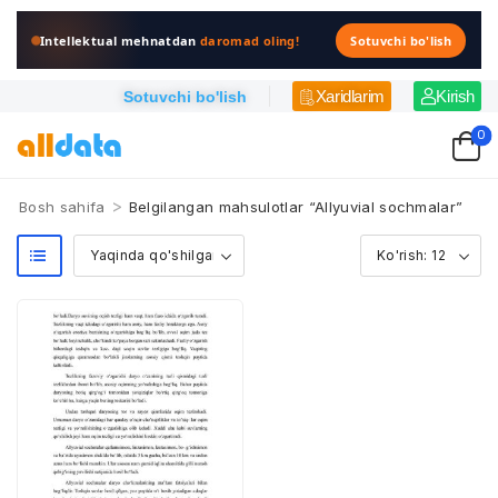
Intellektual mehnatdan
daromad oling!
Sotuvchi bo'lish
Xaridlarim
Kirish
Sotuvchi bo'lish
0
>
Bosh sahifa
Belgilangan mahsulotlar “Allyuvial sochmalar”