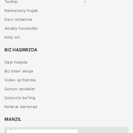
Testlar
Namunaviy hujjat
Dars ishlanma
Amaliy hisobotlar
Ilmiy ish
BIZ HAQIMIZDA
Sayt haqida
Biz bilan aloqa
Video qo’llanma
Qonun-qoidalar
Sotuvchi bo’ling
Referal daromad
MANZIL