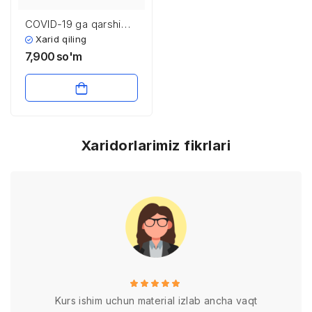
COVID-19 ga qarshi
emlash chora-
Xarid qiling
tadbirlari
7,900
so'm
Xaridorlarimiz fikrlari
Kurs ishim uchun material izlab ancha vaqt