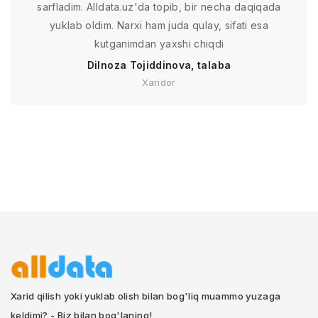
sarfladim. Alldata.uz'da topib, bir necha daqiqada
yuklab oldim. Narxi ham juda qulay, sifati esa
kutganimdan yaxshi chiqdi
Dilnoza Tojiddinova, talaba
Xaridor
Xarid qilish yoki yuklab olish bilan bog'liq muammo yuzaga
keldimi? - Biz bilan bog'laning!