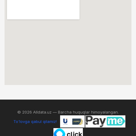
© 2026 Alldata.uz — Barcha huquqlar himoyalangan.
To'lovga qabul qilamiz!