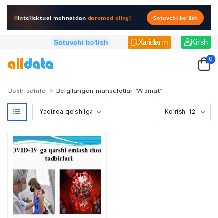
Intellektual mehnatdan
daromad oling!
Sotuvchi bo'lish
Xaridlarim
Kirish
Sotuvchi bo'lish
0
>
Bosh sahifa
Belgilangan mahsulotlar “Alomat”