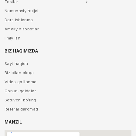
Testlar
Namunaviy hujjat
Dars ishlanma
Amaliy hisobotlar
Ilmiy ish
BIZ HAQIMIZDA
Sayt haqida
Biz bilan aloqa
Video qo’llanma
Qonun-qoidalar
Sotuvchi bo’ling
Referal daromad
MANZIL