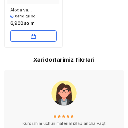
Aloqa va
axborotlashtirish
Xarid qiling
sohasida metrologiya
6,900
so'm
xizmati va metrologiya
bo’yicha xalqaro
tashkilotlar
Xaridorlarimiz fikrlari
Kurs ishim uchun material izlab ancha vaqt