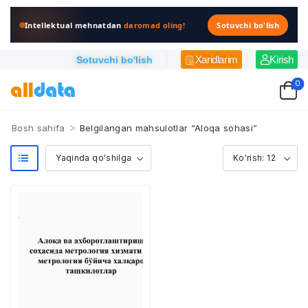
Intellektual mehnatdan
daromad oling!
Sotuvchi bo'lish
Xaridlarim
Kirish
Sotuvchi bo'lish
0
>
Bosh sahifa
Belgilangan mahsulotlar “Aloqa sohasi”