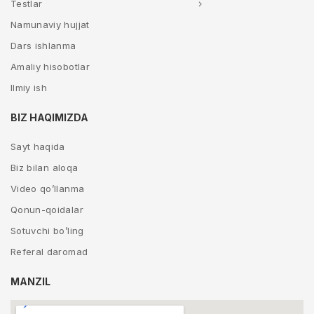
Testlar
Namunaviy hujjat
Dars ishlanma
Amaliy hisobotlar
Ilmiy ish
BIZ HAQIMIZDA
Sayt haqida
Biz bilan aloqa
Video qo’llanma
Qonun-qoidalar
Sotuvchi bo’ling
Referal daromad
MANZIL