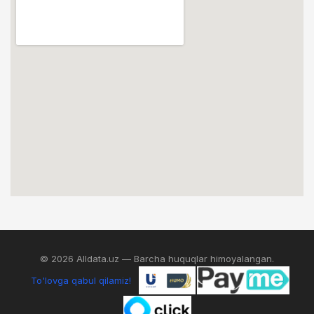
© 2026 Alldata.uz — Barcha huquqlar himoyalangan.
To'lovga qabul qilamiz!