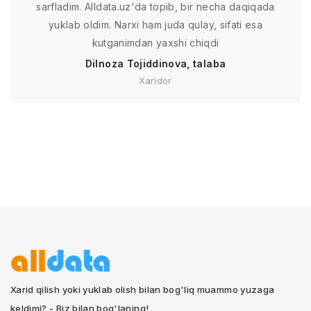
sarfladim. Alldata.uz'da topib, bir necha daqiqada
yuklab oldim. Narxi ham juda qulay, sifati esa
kutganimdan yaxshi chiqdi
Dilnoza Tojiddinova, talaba
Xaridor
Xarid qilish yoki yuklab olish bilan bog'liq muammo yuzaga
keldimi? - Biz bilan bog'laning!