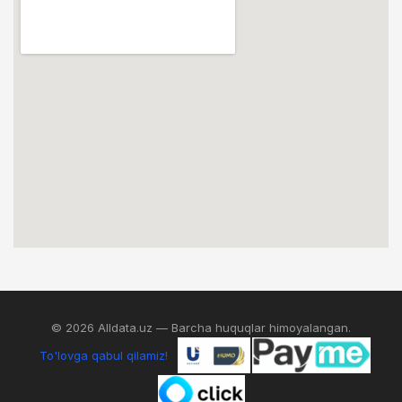
© 2026 Alldata.uz — Barcha huquqlar himoyalangan.
To'lovga qabul qilamiz!