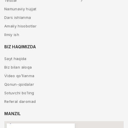
Testlar
Namunaviy hujjat
Dars ishlanma
Amaliy hisobotlar
Ilmiy ish
BIZ HAQIMIZDA
Sayt haqida
Biz bilan aloqa
Video qo’llanma
Qonun-qoidalar
Sotuvchi bo’ling
Referal daromad
MANZIL