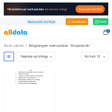
Intellektual mehnatdan
daromad oling!
Sotuvchi bo'lish
Xaridlarim
Kirish
Sotuvchi bo'lish
0
>
Bosh sahifa
Belgilangan mahsulotlar “Aloqadorlik”