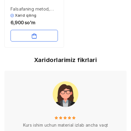
Falsafaning metod,
qonun va
Xarid qiling
kategoriyalari
6,900
so'm
Xaridorlarimiz fikrlari
Kurs ishim uchun material izlab ancha vaqt