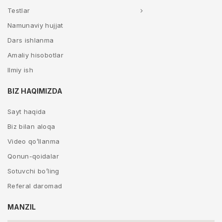
Testlar
Namunaviy hujjat
Dars ishlanma
Amaliy hisobotlar
Ilmiy ish
BIZ HAQIMIZDA
Sayt haqida
Biz bilan aloqa
Video qo’llanma
Qonun-qoidalar
Sotuvchi bo’ling
Referal daromad
MANZIL