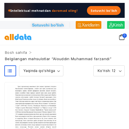
Intellektual mehnatdan
daromad oling!
Sotuvchi bo'lish
Xaridlarim
Kirish
Sotuvchi bo'lish
0
>
Bosh sahifa
Belgilangan mahsulotlar “Alouddin Muhammad farzandi”