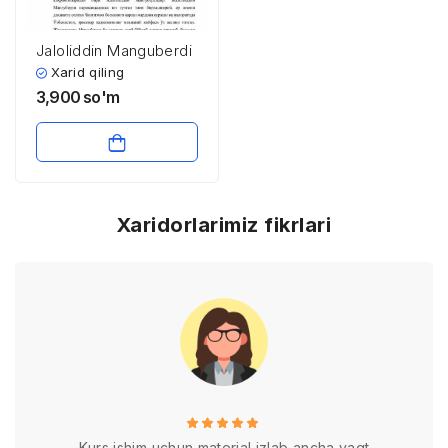
Jaloliddin Manguberdi
Xarid qiling
3,900
so'm
Xaridorlarimiz fikrlari
Kurs ishim uchun material izlab ancha vaqt