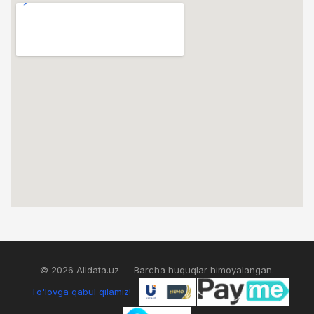
© 2026 Alldata.uz — Barcha huquqlar himoyalangan.
To'lovga qabul qilamiz!