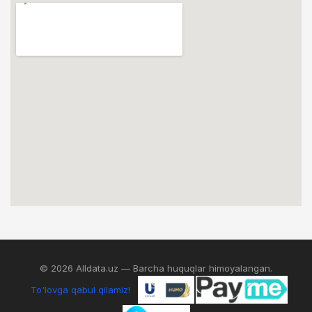
© 2026 Alldata.uz — Barcha huquqlar himoyalangan.
To'lovga qabul qilamiz!