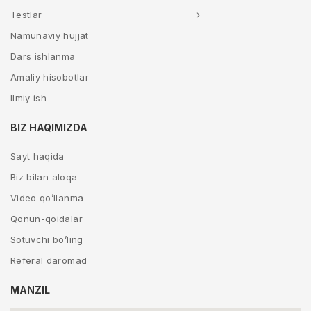
Testlar
Namunaviy hujjat
Dars ishlanma
Amaliy hisobotlar
Ilmiy ish
BIZ HAQIMIZDA
Sayt haqida
Biz bilan aloqa
Video qo’llanma
Qonun-qoidalar
Sotuvchi bo’ling
Referal daromad
MANZIL