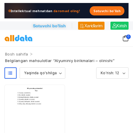
Intellektual mehnatdan
daromad oling!
Sotuvchi bo'lish
Xaridlarim
Kirish
Sotuvchi bo'lish
0
>
Bosh sahifa
Belgilangan mahsulotlar “Alyuminiy birikmalari – olinishi”