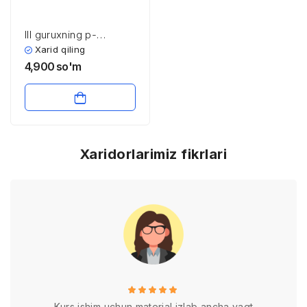
III guruxning p-
elementlari
Xarid qiling
4,900
so'm
Xaridorlarimiz fikrlari
Kurs ishim uchun material izlab ancha vaqt