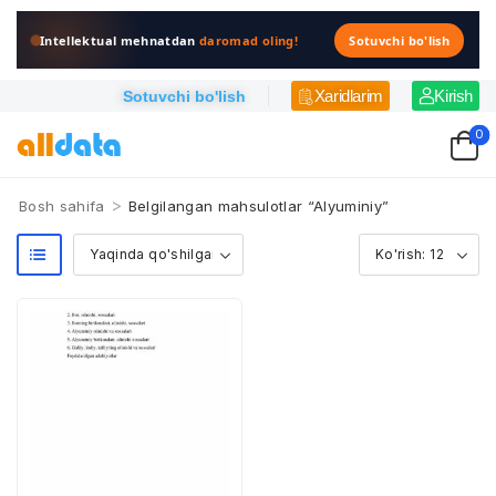
Intellektual mehnatdan
daromad oling!
Sotuvchi bo'lish
Xaridlarim
Kirish
Sotuvchi bo'lish
0
>
Bosh sahifa
Belgilangan mahsulotlar “Alyuminiy”