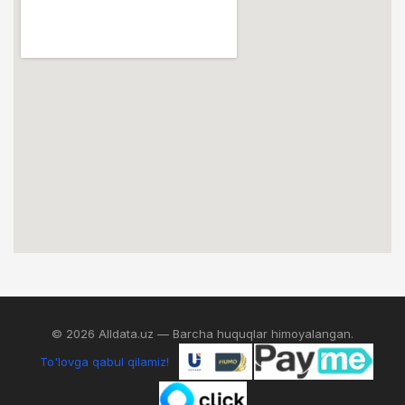
© 2026 Alldata.uz — Barcha huquqlar himoyalangan.
To'lovga qabul qilamiz!