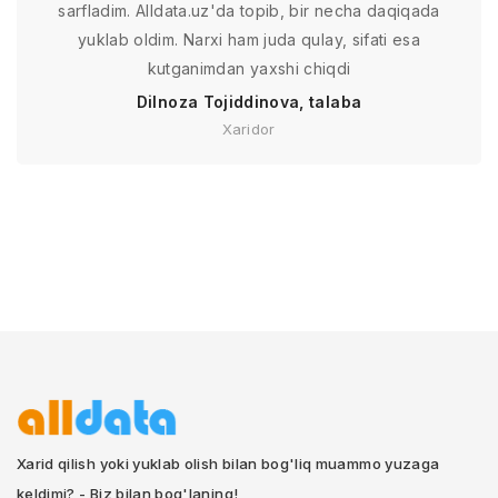
sarfladim. Alldata.uz'da topib, bir necha daqiqada
yuklab oldim. Narxi ham juda qulay, sifati esa
kutganimdan yaxshi chiqdi
Dilnoza Tojiddinova, talaba
Xaridor
Xarid qilish yoki yuklab olish bilan bog'liq muammo yuzaga
keldimi? - Biz bilan bog'laning!