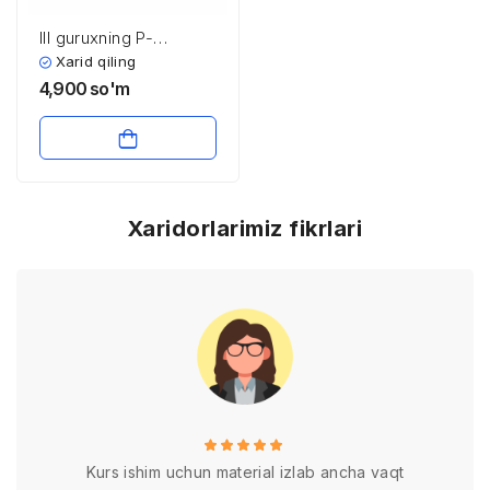
III guruxning P-
elementlari
Xarid qiling
4,900
so'm
Xaridorlarimiz fikrlari
Kurs ishim uchun material izlab ancha vaqt