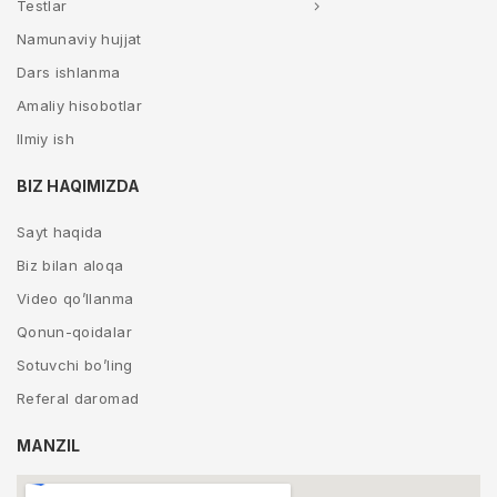
Testlar
Namunaviy hujjat
Dars ishlanma
Amaliy hisobotlar
Ilmiy ish
BIZ HAQIMIZDA
Sayt haqida
Biz bilan aloqa
Video qo’llanma
Qonun-qoidalar
Sotuvchi bo’ling
Referal daromad
MANZIL