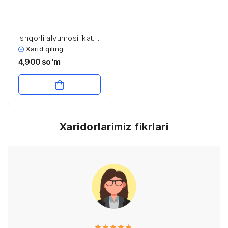
Ishqorli alyumosilikatli
materiallar
Xarid qiling
4,900
so'm
Xaridorlarimiz fikrlari