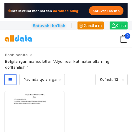
Intellektual mehnatdan
daromad oling!
Sotuvchi bo'lish
Xaridlarim
Kirish
Sotuvchi bo'lish
0
>
Bosh sahifa
Belgilangan mahsulotlar “Alyumosilikat materiallarning
qo'llanilishi”