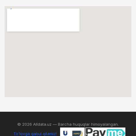
© 2026 Alldata.uz — Barcha huquqlar himoyalangan.
To'lovga qabul qilamiz!