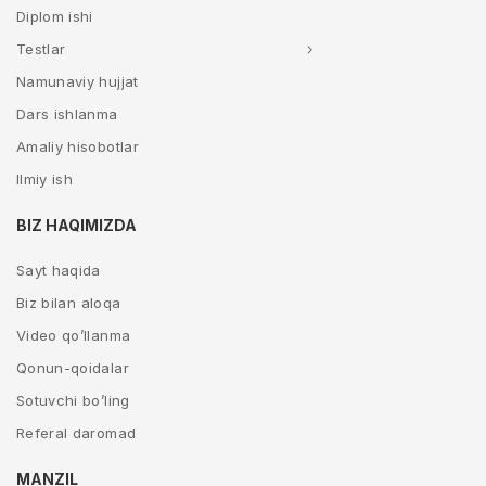
Diplom ishi
Testlar
Namunaviy hujjat
Dars ishlanma
Amaliy hisobotlar
Ilmiy ish
BIZ HAQIMIZDA
Sayt haqida
Biz bilan aloqa
Video qo’llanma
Qonun-qoidalar
Sotuvchi bo’ling
Referal daromad
MANZIL