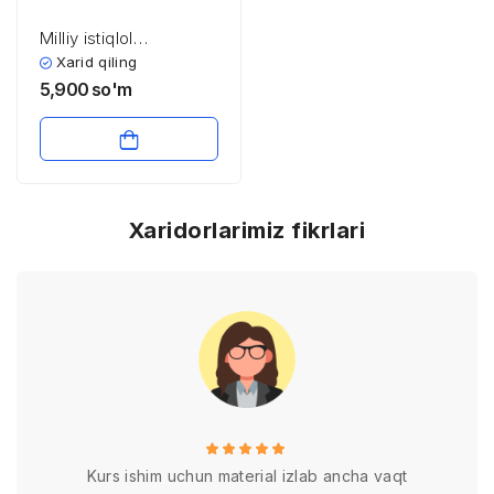
Milliy istiqlol
g’oyasining amal qilish
Xarid qiling
tamoyillari
5,900
so'm
Xaridorlarimiz fikrlari
Kurs ishim uchun material izlab ancha vaqt