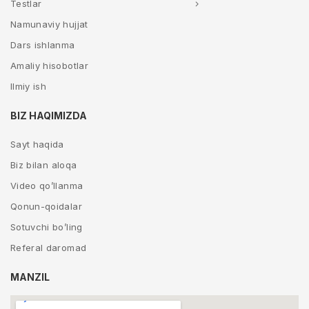
Testlar
Namunaviy hujjat
Dars ishlanma
Amaliy hisobotlar
Ilmiy ish
BIZ HAQIMIZDA
Sayt haqida
Biz bilan aloqa
Video qo’llanma
Qonun-qoidalar
Sotuvchi bo’ling
Referal daromad
MANZIL