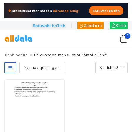
Intellektual mehnatdan
daromad oling!
Sotuvchi bo'lish
Xaridlarim
Kirish
Sotuvchi bo'lish
0
>
Bosh sahifa
Belgilangan mahsulotlar “Amal qilishi”