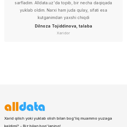
sarfladim. Alldata.uz'da topib, bir necha daqiqada
yuklab oldim. Narxi ham juda qulay, sifati esa
kutganimdan yaxshi chiqdi
Dilnoza Tojiddinova, talaba
Xaridor
Xarid qilish yoki yuklab olish bilan bog'liq muammo yuzaga
keldimi? - Biz bilan bog'laning!