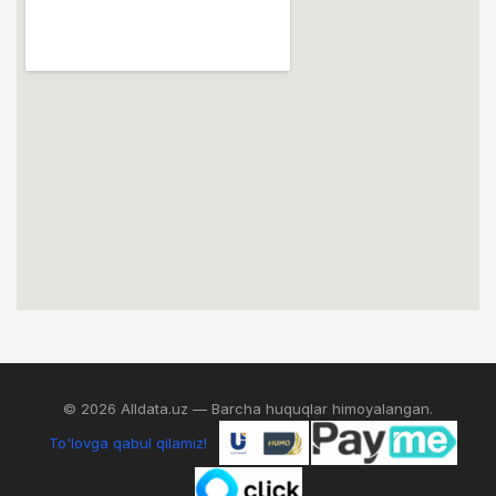
© 2026 Alldata.uz — Barcha huquqlar himoyalangan.
To'lovga qabul qilamiz!