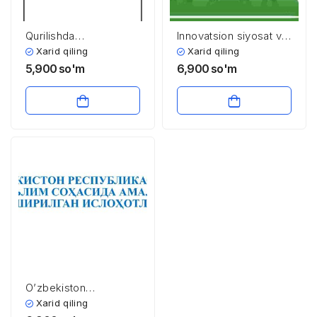
Qurilishda
Innovatsion siyosat va
investitsiyaviy loyiha
innovatsion
Xarid qiling
Xarid qiling
samaradorligini
ekosistema
5,900
so'm
6,900
so'm
baholash
O’zbekiston
Respublikasida ta’lim
Xarid qiling