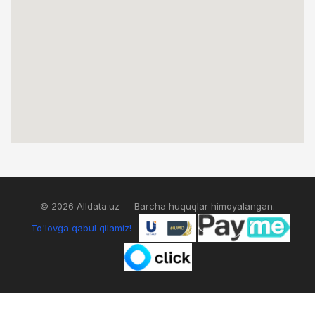
© 2026 Alldata.uz — Barcha huquqlar himoyalangan.
To'lovga qabul qilamiz!
0