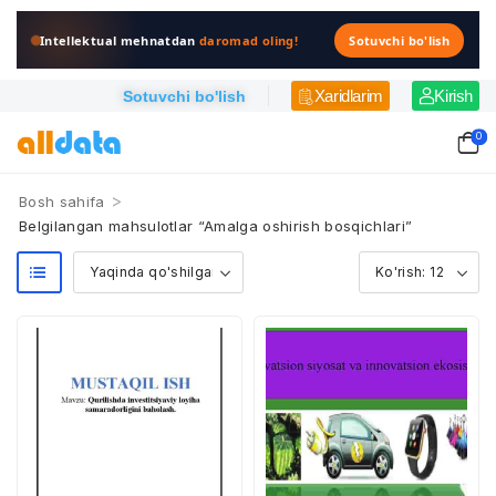
Intellektual mehnatdan
daromad oling!
Sotuvchi bo'lish
Xaridlarim
Kirish
Sotuvchi bo'lish
0
>
Bosh sahifa
Belgilangan mahsulotlar “Amalga oshirish bosqichlari”