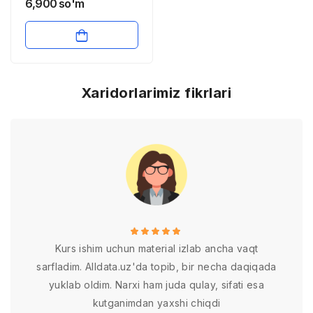
sohasida amalga
6,900
so'm
oshirilgan islohotlar
Xaridorlarimiz fikrlari
Kurs ishim uchun material izlab ancha vaqt
sarfladim. Alldata.uz'da topib, bir necha daqiqada
yuklab oldim. Narxi ham juda qulay, sifati esa
kutganimdan yaxshi chiqdi