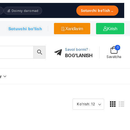
Sotuvchi bo'lish
→
💰 Doimiy daromad
Xaridlarim
Kirish
Sotuvchi bo'lish
0
Savol bormi?
:
BOG'LANISH
Savatcha
r