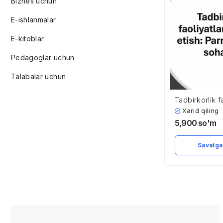
Biznes uchun
E-ishlanmalar
E-kitoblar
Pedagoglar uchun
Talabalar uchun
Tadbirkorlik fa
tashkil etish:
Xarid qiling
sohasida
5,900
so'm
Savatga