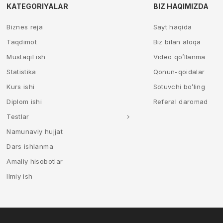
KATEGORIYALAR
BIZ HAQIMIZDA
Biznes reja
Sayt haqida
Taqdimot
Biz bilan aloqa
Mustaqil ish
Video qo’llanma
Statistika
Qonun-qoidalar
Kurs ishi
Sotuvchi bo’ling
Diplom ishi
Referal daromad
Testlar
Namunaviy hujjat
Dars ishlanma
Amaliy hisobotlar
Ilmiy ish