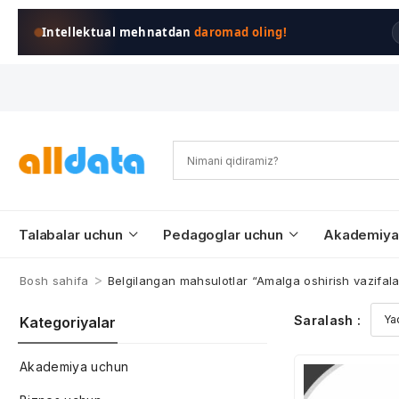
Intellektual mehnatdan
daromad oling!
Talabalar uchun
Pedagoglar uchun
Akademiya
>
Bosh sahifa
Belgilangan mahsulotlar “Amalga oshirish vazifala
Saralash :
Kategoriyalar
Akademiya uchun