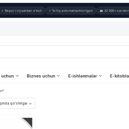
✓ Bepul ro'yxatdan o'tish
⚡ To'liq avtomatlashtirilgan
👥 32 000+ xaridor
 uchun
Biznes uchun
E-ishlanmalar
E-kitobla
ri”