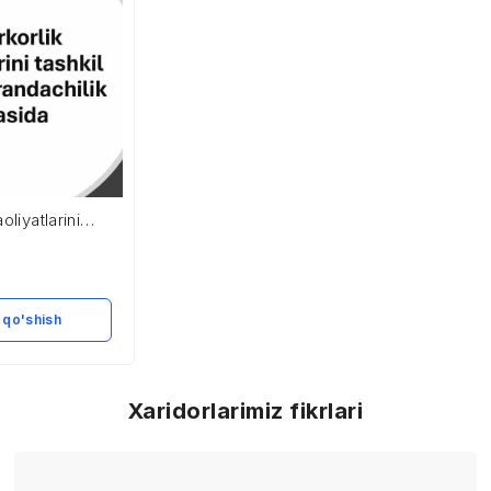
oliyatlarini
 Parrandachilik
 qo'shish
Xaridorlarimiz fikrlari