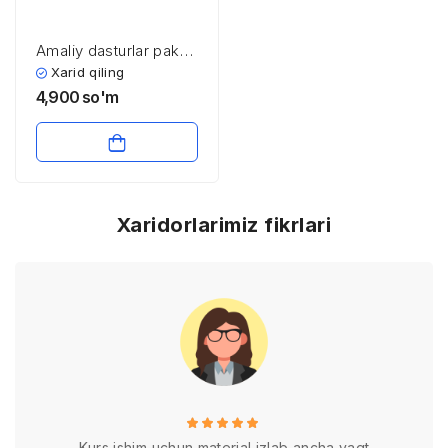
Amaliy dasturlar paketi
va ularning turlari
Xarid qiling
4,900
so'm
Xaridorlarimiz fikrlari
Kurs ishim uchun material izlab ancha vaqt