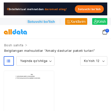
Intellektual mehnatdan
daromad oling!
Sotuvchi bo'lish
Xaridlarim
Kirish
Sotuvchi bo'lish
0
>
Bosh sahifa
Belgilangan mahsulotlar “Amaliy dasturlar paketi turlari”