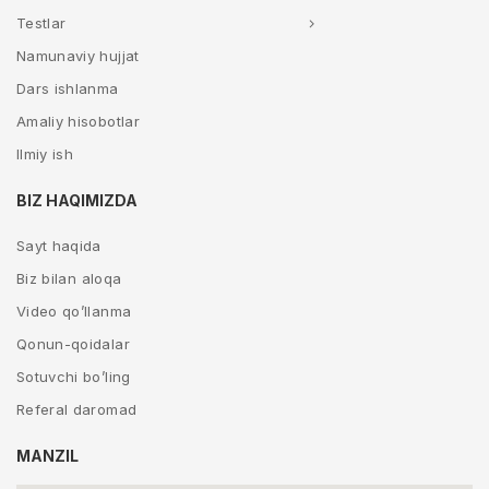
Testlar
Namunaviy hujjat
Dars ishlanma
Amaliy hisobotlar
Ilmiy ish
BIZ HAQIMIZDA
Sayt haqida
Biz bilan aloqa
Video qo’llanma
Qonun-qoidalar
Sotuvchi bo’ling
Referal daromad
MANZIL