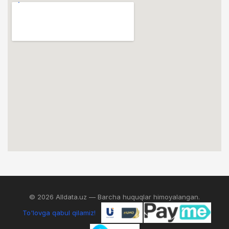
© 2026 Alldata.uz — Barcha huquqlar himoyalangan.
To'lovga qabul qilamiz!