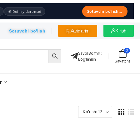
Sotuvchi bo'lish
→
💰 Doimiy daromad
Xaridlarim
Kirish
Sotuvchi bo'lish
0
Savol Bormi?
:
Bog'lanish
Savatcha
r