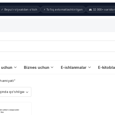
✓ Bepul ro'yxatdan o'tish
⚡ To'liq avtomatlashtirilgan
👥 32 000+ xaridor
 uchun
Biznes uchun
E-ishlanmalar
E-kitobla
hamiyati”