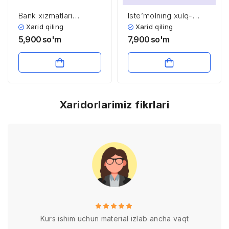
Bank xizmatlari
Iste’molning xulq-
ofislarida buxgalteriya
atvor nazariyasi
Xarid qiling
Xarid qiling
ishlarini tashkil qilish
5,900
so'm
7,900
so'm
asoslari
Xaridorlarimiz fikrlari
Kurs ishim uchun material izlab ancha vaqt