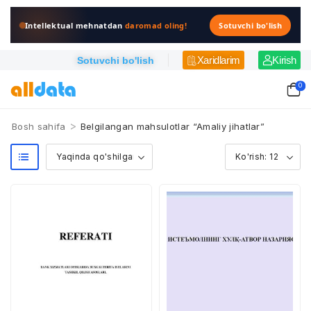
Intellektual mehnatdan
daromad oling!
Sotuvchi bo'lish
Xaridlarim
Kirish
Sotuvchi bo'lish
0
>
Bosh sahifa
Belgilangan mahsulotlar “Amaliy jihatlar”