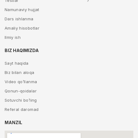
Testlar
Namunaviy hujjat
Dars ishlanma
Amaliy hisobotlar
Ilmiy ish
BIZ HAQIMIZDA
Sayt haqida
Biz bilan aloqa
Video qo’llanma
Qonun-qoidalar
Sotuvchi bo’ling
Referal daromad
MANZIL