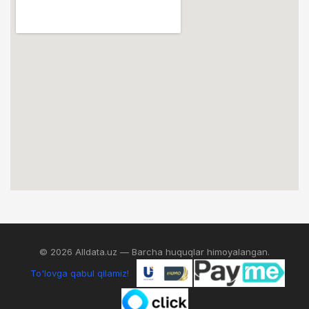
© 2026 Alldata.uz — Barcha huquqlar himoyalangan.
To'lovga qabul qilamiz!