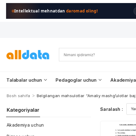
Intellektual mehnatdan
daromad oling!
Talabalar uchun
Pedagoglar uchun
Akademiya
>
Bosh sahifa
Belgilangan mahsulotlar “Amaliy mashg’ulotlar baj
Saralash :
Kategoriyalar
Akademiya uchun