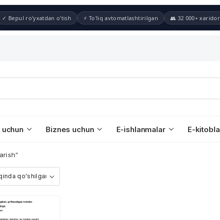
✓ Bepul ro'yxatdan o'tish
⚡ To'liq avtomatlashtirilgan
👥 32 000+ xaridor
 uchun
Biznes uchun
E-ishlanmalar
E-kitobla
arish”