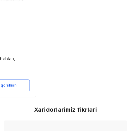
bablari,
llanadigan
 qo'shish
Xaridorlarimiz fikrlari