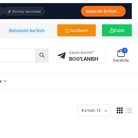
Sotuvchi bo'lish
→
💰 Doimiy daromad
Xaridlarim
Kirish
Sotuvchi bo'lish
0
Savol bormi?
:
BOG'LANISH
Savatcha
r