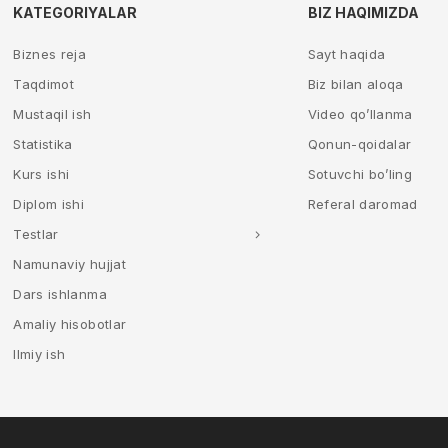
KATEGORIYALAR
BIZ HAQIMIZDA
Biznes reja
Sayt haqida
Taqdimot
Biz bilan aloqa
Mustaqil ish
Video qo’llanma
Statistika
Qonun-qoidalar
Kurs ishi
Sotuvchi bo’ling
Diplom ishi
Referal daromad
Testlar
Namunaviy hujjat
Dars ishlanma
Amaliy hisobotlar
Ilmiy ish