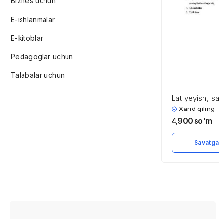
Biznes uchun
E-ishlanmalar
E-kitoblar
Pedagoglar uchun
Talabalar uchun
Lat yeyish, sa
belgilari, qo’
Xarid qiling
vositalar
4,900
so'm
Savatga