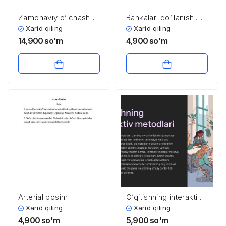
Zamonaviy o’lchash
Bankalar: qo’llanishi
va rejalash asboblari
sabablari va qoidalari
Xarid qiling
Xarid qiling
14,900
so'm
4,900
so'm
Arterial bosim
O’qitishning interaktiv
metodlari
Xarid qiling
Xarid qiling
4,900
so'm
5,900
so'm