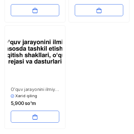
O’quv jarayonini ilmiy
asosda tashkil etish,
Xarid qiling
o’qitish shakllari, o’quv
5,900
so'm
rejasi va dasturlari