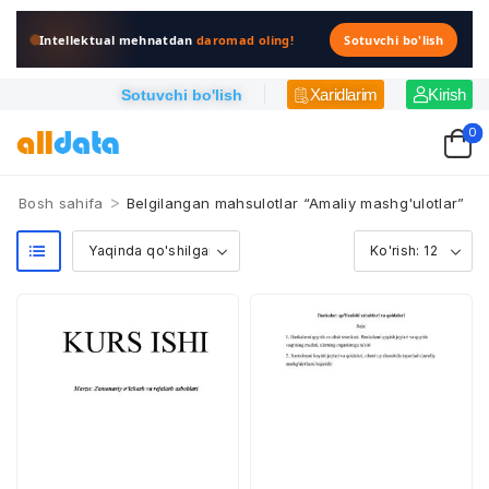
Intellektual mehnatdan
daromad oling!
Sotuvchi bo'lish
Xaridlarim
Kirish
Sotuvchi bo'lish
0
>
Bosh sahifa
Belgilangan mahsulotlar “Amaliy mashg'ulotlar”