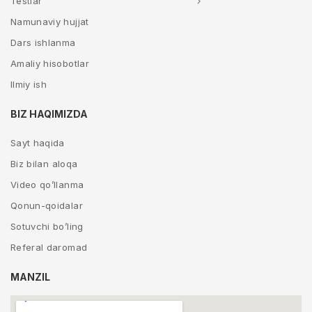
Testlar
Namunaviy hujjat
Dars ishlanma
Amaliy hisobotlar
Ilmiy ish
BIZ HAQIMIZDA
Sayt haqida
Biz bilan aloqa
Video qo’llanma
Qonun-qoidalar
Sotuvchi bo’ling
Referal daromad
MANZIL