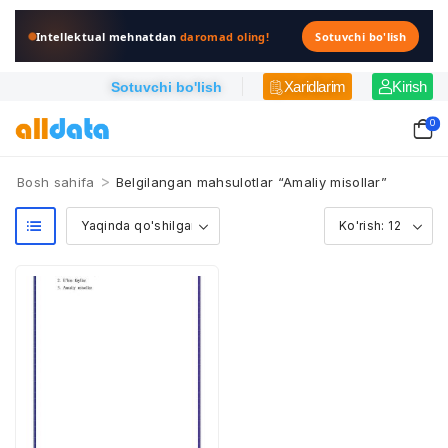
Intellektual mehnatdan
daromad oling!
Sotuvchi bo'lish
Xaridlarim
Kirish
Sotuvchi bo'lish
0
>
Bosh sahifa
Belgilangan mahsulotlar “Amaliy misollar”