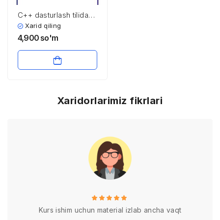
C++ dasturlash tilida
kutubxona bilan
Xarid qiling
ishlash texnalogiyasi
4,900
so'm
Xaridorlarimiz fikrlari
Kurs ishim uchun material izlab ancha vaqt