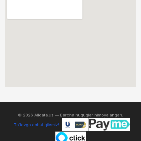
© 2026 Alldata.uz — Barcha huquqlar himoyalangan.
To'lovga qabul qilamiz!