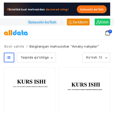
Intellektual mehnatdan
daromad oling!
Sotuvchi bo'lish
Xaridlarim
Kirish
Sotuvchi bo'lish
0
>
Bosh sahifa
Belgilangan mahsulotlar “Amaliy natijalar”