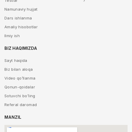
Testlar
Namunaviy hujjat
Dars ishlanma
Amaliy hisobotlar
Ilmiy ish
BIZ HAQIMIZDA
Sayt haqida
Biz bilan aloqa
Video qo’llanma
Qonun-qoidalar
Sotuvchi bo’ling
Referal daromad
MANZIL