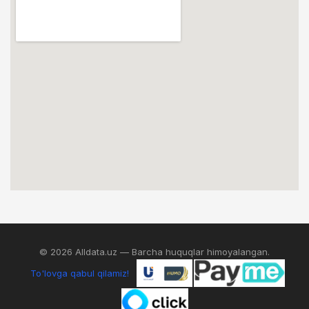
© 2026 Alldata.uz — Barcha huquqlar himoyalangan.
To'lovga qabul qilamiz!