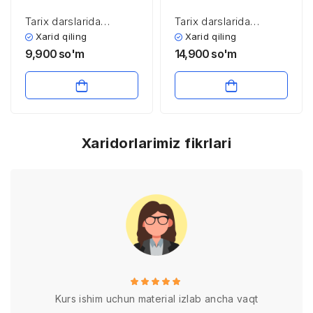
Tarix darslarida
Tarix darslarida
xronologik
xronologik
Xarid qiling
Xarid qiling
ko’nikmalarni
ko’nikmalarni
9,900
so'm
14,900
so'm
shakllantirish usullari
shakllantirish usullari
Xaridorlarimiz fikrlari
Kurs ishim uchun material izlab ancha vaqt