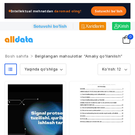
Intellektual mehnatdan
daromad oling!
Sotuvchi bo'lish
Xaridlarim
Kirish
Sotuvchi bo'lish
0
>
Bosh sahifa
Belgilangan mahsulotlar “Amaliy qo'llanilish”