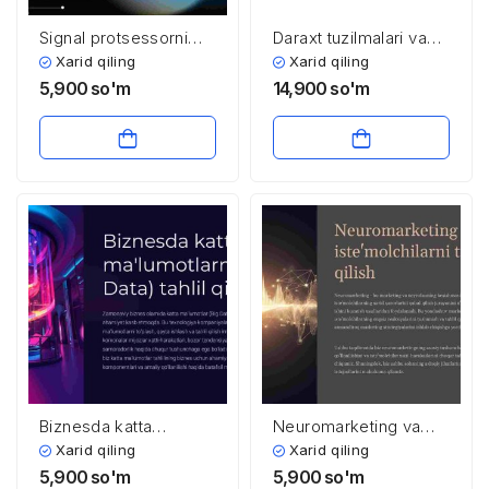
Signal protsessorni
Daraxt tuzilmalari va
tuzilishi, qurilmalari, ​
ularning amaliy
Xarid qiling
Xarid qiling
ishlash tartibi
qo’llanilishi
5,900
so'm
14,900
so'm
Biznesda katta
Neuromarketing va
ma’lumotlarni (Big
iste’molchilarni tahlil
Xarid qiling
Xarid qiling
Data) tahlil qilish
qilish
5,900
so'm
5,900
so'm