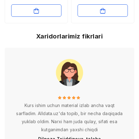
Xaridorlarimiz fikrlari
Kurs ishim uchun material izlab ancha vaqt
sarfladim. Alldata.uz'da topib, bir necha daqiqada
yuklab oldim. Narxi ham juda qulay, sifati esa
kutganimdan yaxshi chiqdi
Dilnoza Tojiddinova, talaba