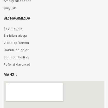
Amaliy hisobotlar
Ilmiy ish
BIZ HAQIMIZDA
Sayt haqida
Biz bilan aloqa
Video qo’llanma
Qonun-qoidalar
Sotuvchi bo’ling
Referal daromad
MANZIL