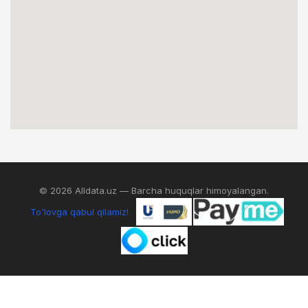
© 2026 Alldata.uz — Barcha huquqlar himoyalangan.
To'lovga qabul qilamiz!
0