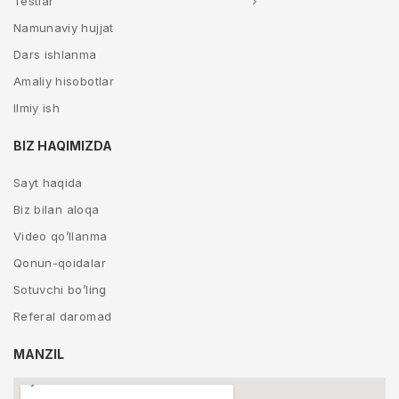
Testlar
Namunaviy hujjat
Dars ishlanma
Amaliy hisobotlar
Ilmiy ish
BIZ HAQIMIZDA
Sayt haqida
Biz bilan aloqa
Video qo’llanma
Qonun-qoidalar
Sotuvchi bo’ling
Referal daromad
MANZIL