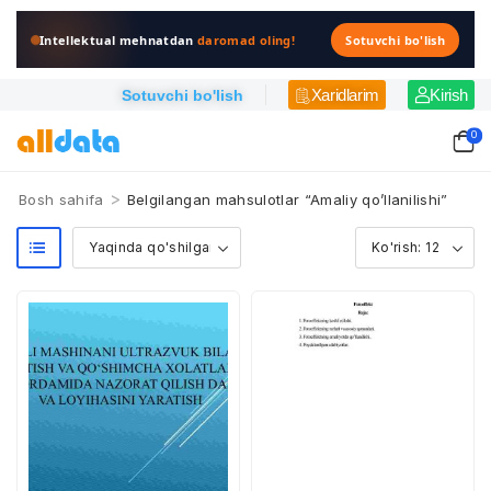
Intellektual mehnatdan
daromad oling!
Sotuvchi bo'lish
Xaridlarim
Kirish
Sotuvchi bo'lish
0
>
Bosh sahifa
Belgilangan mahsulotlar “Amaliy qo’llanilishi”