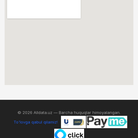
© 2026 Alldata.uz — Barcha huquqlar himoyalangan.
To'lovga qabul qilamiz!