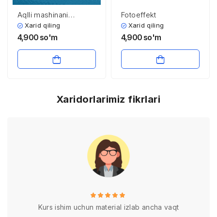
Aqlli mashinani
Fotoeffekt
ultrazvuk bilan ishlatish
Xarid qiling
Xarid qiling
va qo‘shimcha
4,900
so'm
4,900
so'm
xolatlarda pult
yordamida nazorat
qilish dasturi va
loyihasini yaratish
Xaridorlarimiz fikrlari
Kurs ishim uchun material izlab ancha vaqt