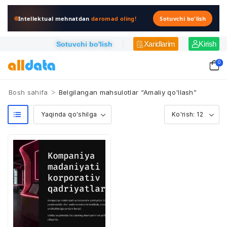
Intellektual mehnatdan
daromad oling!
Sotuvchi bo'lish
Xaridlarim
Kirish
Sotuvchi bo'lish
0
>
Bosh sahifa
Belgilangan mahsulotlar “Amaliy qo'llash”