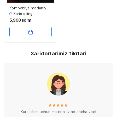
Kompaniya madaniyati
va korporativ
Xarid qiling
qadriyatlar
5,900
so'm
Xaridorlarimiz fikrlari
Kurs ishim uchun material izlab ancha vaqt