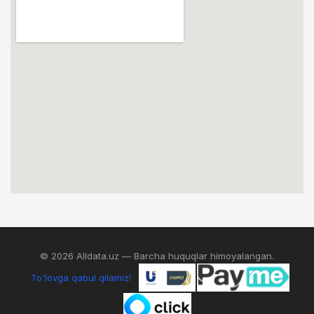
© 2026 Alldata.uz — Barcha huquqlar himoyalangan.
To'lovga qabul qilamiz!