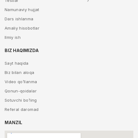
Testlar
Namunaviy hujjat
Dars ishlanma
Amaliy hisobotlar
Ilmiy ish
BIZ HAQIMIZDA
Sayt haqida
Biz bilan aloqa
Video qo’llanma
Qonun-qoidalar
Sotuvchi bo’ling
Referal daromad
MANZIL