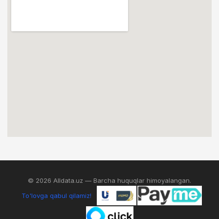
© 2026 Alldata.uz — Barcha huquqlar himoyalangan.
To'lovga qabul qilamiz!