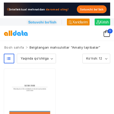
Intellektual mehnatdan
daromad oling!
Sotuvchi bo'lish
Xaridlarim
Kirish
Sotuvchi bo'lish
0
>
Bosh sahifa
Belgilangan mahsulotlar “Amaliy tajribalar”