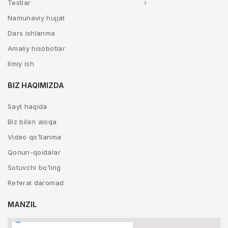
Testlar
Namunaviy hujjat
Dars ishlanma
Amaliy hisobotlar
Ilmiy ish
BIZ HAQIMIZDA
Sayt haqida
Biz bilan aloqa
Video qo’llanma
Qonun-qoidalar
Sotuvchi bo’ling
Referal daromad
MANZIL