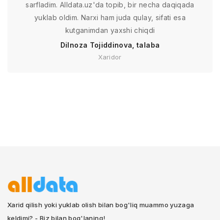
sarfladim. Alldata.uz'da topib, bir necha daqiqada
yuklab oldim. Narxi ham juda qulay, sifati esa
kutganimdan yaxshi chiqdi
Dilnoza Tojiddinova, talaba
Xaridor
Xarid qilish yoki yuklab olish bilan bog'liq muammo yuzaga
keldimi? - Biz bilan bog'laning!