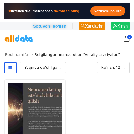
Intellektual mehnatdan
daromad oling!
Sotuvchi bo'lish
Xaridlarim
Kirish
Sotuvchi bo'lish
0
>
Bosh sahifa
Belgilangan mahsulotlar “Amaliy tavsiyalar.”