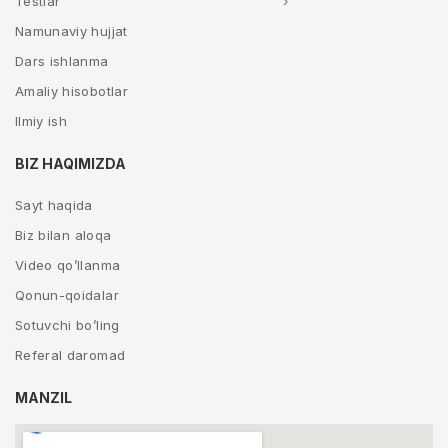
Testlar
Namunaviy hujjat
Dars ishlanma
Amaliy hisobotlar
Ilmiy ish
BIZ HAQIMIZDA
Sayt haqida
Biz bilan aloqa
Video qo’llanma
Qonun-qoidalar
Sotuvchi bo’ling
Referal daromad
MANZIL