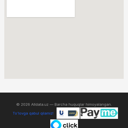
© 2026 Alldata.uz — Barcha huquqlar himoyalangan.
To'lovga qabul qilamiz!