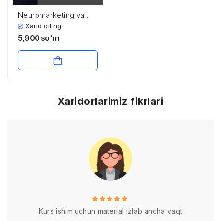
Neuromarketing va
iste’molchilarni tahlil
Xarid qiling
qilish
5,900
so'm
Xaridorlarimiz fikrlari
Kurs ishim uchun material izlab ancha vaqt