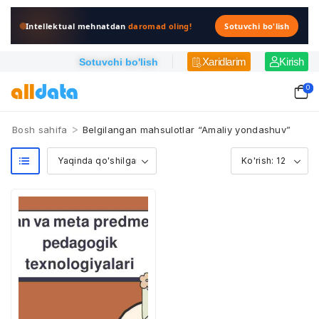
Intellektual mehnatdan
daromad oling!
Sotuvchi bo'lish
Xaridlarim
Kirish
Sotuvchi bo'lish
0
>
Bosh sahifa
Belgilangan mahsulotlar “Amaliy yondashuv”