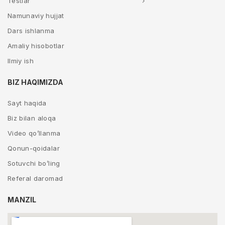
Testlar
Namunaviy hujjat
Dars ishlanma
Amaliy hisobotlar
Ilmiy ish
BIZ HAQIMIZDA
Sayt haqida
Biz bilan aloqa
Video qo’llanma
Qonun-qoidalar
Sotuvchi bo’ling
Referal daromad
MANZIL