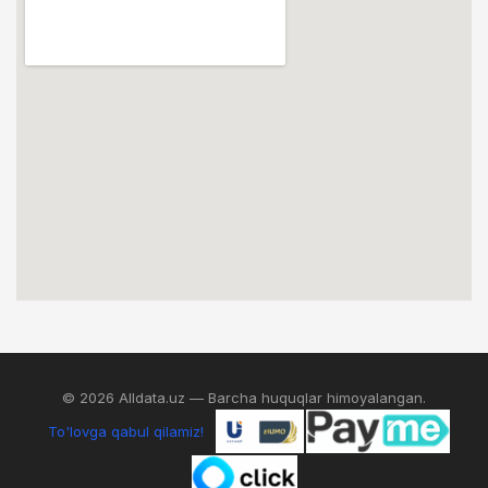
© 2026 Alldata.uz — Barcha huquqlar himoyalangan.
To'lovga qabul qilamiz!