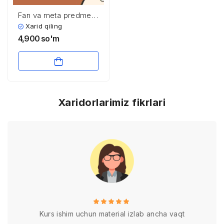
Fan va meta predmet
pedagogik
Xarid qiling
texnologiyalari
4,900
so'm
Xaridorlarimiz fikrlari
Kurs ishim uchun material izlab ancha vaqt