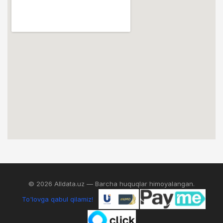
© 2026 Alldata.uz — Barcha huquqlar himoyalangan.
To'lovga qabul qilamiz!