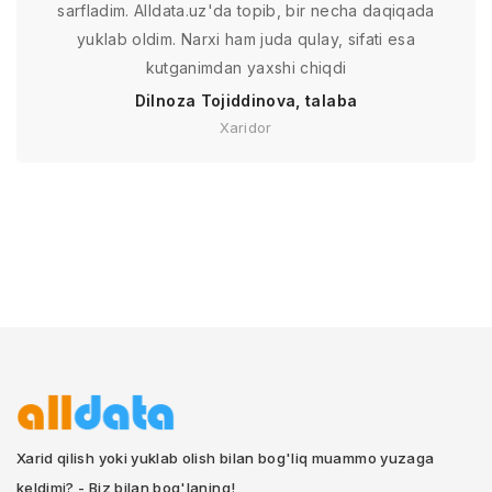
sarfladim. Alldata.uz'da topib, bir necha daqiqada
yuklab oldim. Narxi ham juda qulay, sifati esa
kutganimdan yaxshi chiqdi
Dilnoza Tojiddinova, talaba
Xaridor
Xarid qilish yoki yuklab olish bilan bog'liq muammo yuzaga
keldimi? - Biz bilan bog'laning!