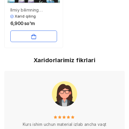
Ilmiy bilimning
xususiyatlari
Xarid qiling
6,900
so'm
Xaridorlarimiz fikrlari
Kurs ishim uchun material izlab ancha vaqt