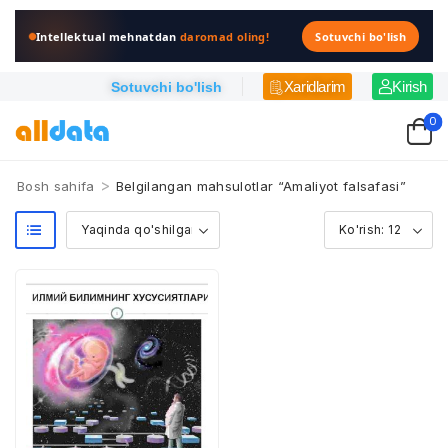
Intellektual mehnatdan
daromad oling!
Sotuvchi bo'lish
Xaridlarim
Kirish
Sotuvchi bo'lish
0
>
Bosh sahifa
Belgilangan mahsulotlar “Amaliyot falsafasi”