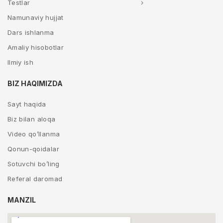
Testlar
Namunaviy hujjat
Dars ishlanma
Amaliy hisobotlar
Ilmiy ish
BIZ HAQIMIZDA
Sayt haqida
Biz bilan aloqa
Video qo’llanma
Qonun-qoidalar
Sotuvchi bo’ling
Referal daromad
MANZIL