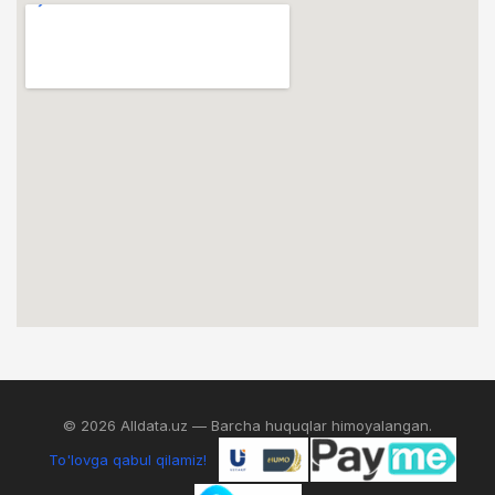
© 2026 Alldata.uz — Barcha huquqlar himoyalangan.
To'lovga qabul qilamiz!