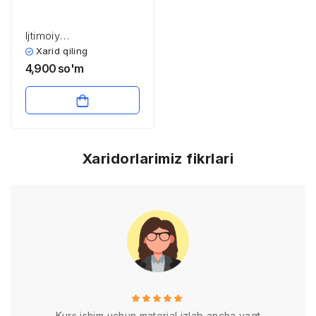
Ijtimoiy
psixologiyaning amaliy
Xarid qiling
tadbiqiy sohalari
4,900
so'm
Xaridorlarimiz fikrlari
Kurs ishim uchun material izlab ancha vaqt