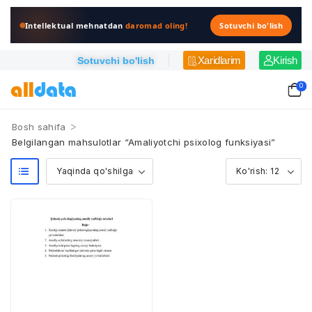
Intellektual mehnatdan
daromad oling!
Sotuvchi bo'lish
Xaridlarim
Kirish
Sotuvchi bo'lish
0
>
Bosh sahifa
Belgilangan mahsulotlar “Amaliyotchi psixolog funksiyasi”