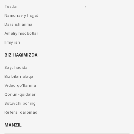
Testlar
Namunaviy hujjat
Dars ishlanma
Amaliy hisobotlar
Ilmiy ish
BIZ HAQIMIZDA
Sayt haqida
Biz bilan aloqa
Video qo’llanma
Qonun-qoidalar
Sotuvchi bo’ling
Referal daromad
MANZIL