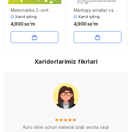
Matematika 2-sinf
Mantiqiy amallar va
Mavzu:Amallar tartibini
elementlar
Xarid qiling
Xarid qiling
mustahkamlash
4,900
so'm
4,900
so'm
Xaridorlarimiz fikrlari
Kurs ishim uchun material izlab ancha vaqt