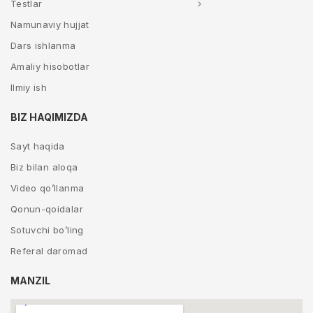
Testlar
Namunaviy hujjat
Dars ishlanma
Amaliy hisobotlar
Ilmiy ish
BIZ HAQIMIZDA
Sayt haqida
Biz bilan aloqa
Video qo’llanma
Qonun-qoidalar
Sotuvchi bo’ling
Referal daromad
MANZIL