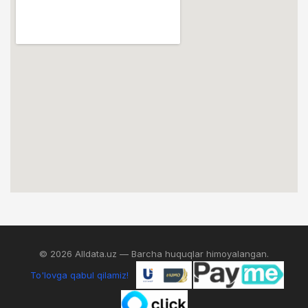
© 2026 Alldata.uz — Barcha huquqlar himoyalangan.
To'lovga qabul qilamiz!