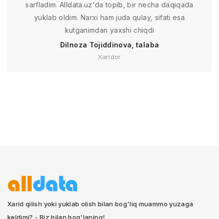
sarfladim. Alldata.uz'da topib, bir necha daqiqada
yuklab oldim. Narxi ham juda qulay, sifati esa
kutganimdan yaxshi chiqdi
Dilnoza Tojiddinova, talaba
Xaridor
Xarid qilish yoki yuklab olish bilan bog'liq muammo yuzaga
keldimi? - Biz bilan bog'laning!