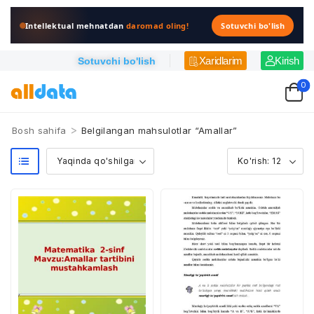
Intellektual mehnatdan
daromad oling!
Sotuvchi bo'lish
Xaridlarim
Kirish
Sotuvchi bo'lish
0
>
Bosh sahifa
Belgilangan mahsulotlar “Amallar”