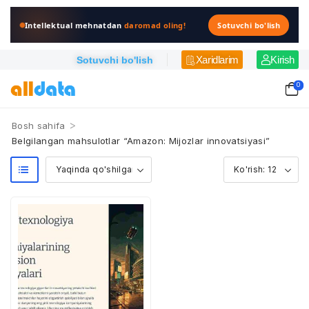
Intellektual mehnatdan
daromad oling!
Sotuvchi bo'lish
Xaridlarim
Kirish
Sotuvchi bo'lish
0
>
Bosh sahifa
Belgilangan mahsulotlar “Amazon: Mijozlar innovatsiyasi”