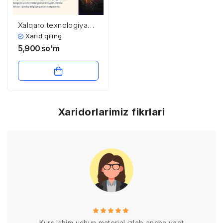
Xalqaro texnologiya
giganti
Xarid qiling
kompaniyalarining
5,900
so'm
strategiyalari
Xaridorlarimiz fikrlari
Kurs ishim uchun material izlab ancha vaqt