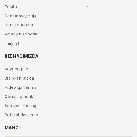
Testlar
Namunaviy hujjat
Dars ishlanma
Amaliy hisobotlar
Ilmiy ish
BIZ HAQIMIZDA
Sayt haqida
Biz bilan aloqa
Video qo’llanma
Qonun-qoidalar
Sotuvchi bo’ling
Referal daromad
MANZIL