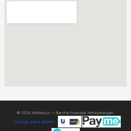
© 2026 Alldata.uz — Barcha huquqlar himoyalangan.
To'lovga qabul qilamiz!