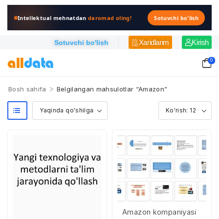
Intellektual mehnatdan
daromad oling!
Sotuvchi bo'lish
Xaridlarim
Kirish
Sotuvchi bo'lish
0
>
Bosh sahifa
Belgilangan mahsulotlar “Amazon”
Amazon kompaniyasi