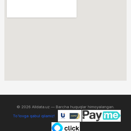
© 2026 Alldata.uz — Barcha huquqlar himoyalangan.
To'lovga qabul qilamiz!