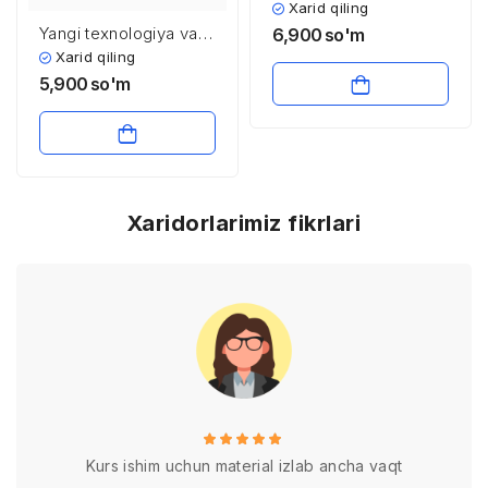
Xarid qiling
Yangi texnologiya va
6,900
so'm
metodlarni ta’lim
Xarid qiling
jarayonida qo’llash
5,900
so'm
Xaridorlarimiz fikrlari
Kurs ishim uchun material izlab ancha vaqt