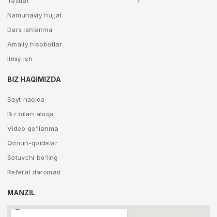
Testlar
Namunaviy hujjat
Dars ishlanma
Amaliy hisobotlar
Ilmiy ish
BIZ HAQIMIZDA
Sayt haqida
Biz bilan aloqa
Video qo’llanma
Qonun-qoidalar
Sotuvchi bo’ling
Referal daromad
MANZIL