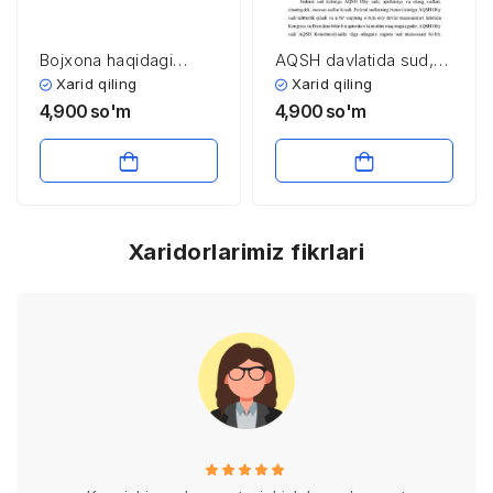
Bojxona haqidagi
AQSH davlatida sud,
qonun xujjatlarini
prokuratura va
Xarid qiling
Xarid qiling
buzilishi tushunchasi
advokatura
4,900
so'm
4,900
so'm
va javobgarlik
Xaridorlarimiz fikrlari