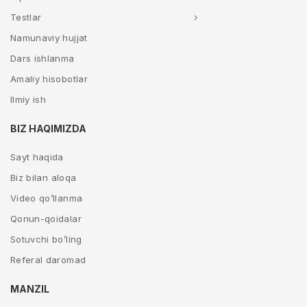
Testlar
Namunaviy hujjat
Dars ishlanma
Amaliy hisobotlar
Ilmiy ish
BIZ HAQIMIZDA
Sayt haqida
Biz bilan aloqa
Video qo’llanma
Qonun-qoidalar
Sotuvchi bo’ling
Referal daromad
MANZIL