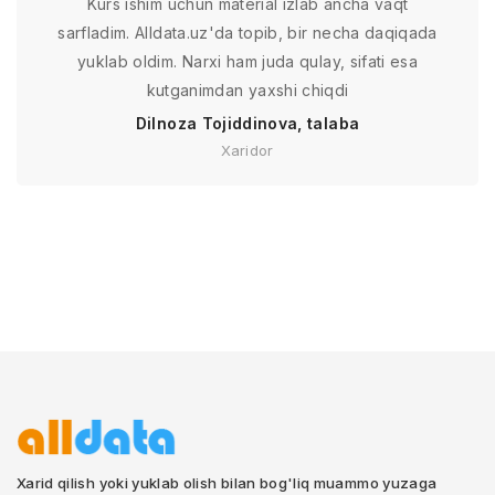
Kurs ishim uchun material izlab ancha vaqt
sarfladim. Alldata.uz'da topib, bir necha daqiqada
yuklab oldim. Narxi ham juda qulay, sifati esa
kutganimdan yaxshi chiqdi
Dilnoza Tojiddinova, talaba
Xaridor
Xarid qilish yoki yuklab olish bilan bog'liq muammo yuzaga