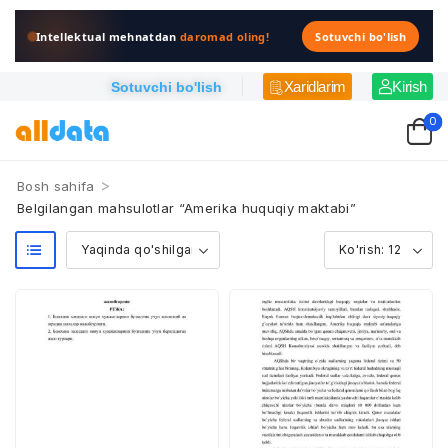
Intellektual mehnatdan
daromad oling!
Sotuvchi bo'lish
Xaridlarim
Kirish
Sotuvchi bo'lish
0
>
Bosh sahifa
Belgilangan mahsulotlar “Amerika huquqiy maktabi”