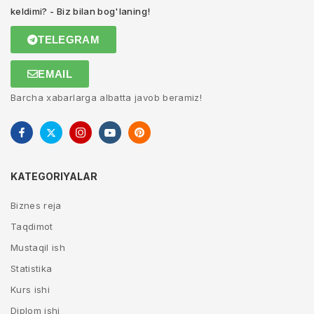
keldimi? - Biz bilan bog'laning!
TELEGRAM
EMAIL
Barcha xabarlarga albatta javob beramiz!
KATEGORIYALAR
Biznes reja
Taqdimot
Mustaqil ish
Statistika
Kurs ishi
Diplom ishi