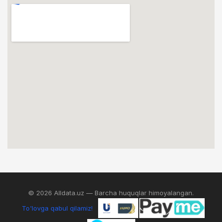
© 2026 Alldata.uz — Barcha huquqlar himoyalangan.
To'lovga qabul qilamiz!