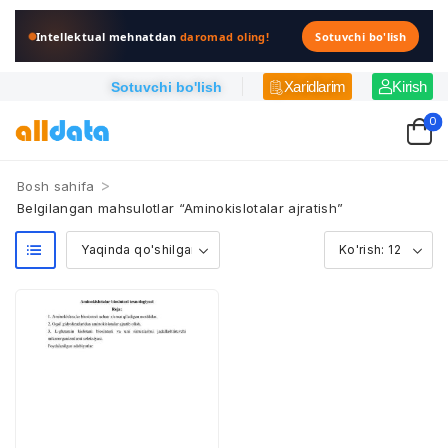
Intellektual mehnatdan
daromad oling!
Sotuvchi bo'lish
Xaridlarim
Kirish
Sotuvchi bo'lish
0
>
Bosh sahifa
Belgilangan mahsulotlar “Aminokislotalar ajratish”