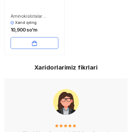
Aminokislotalar
biosintezi
Xarid qiling
texnologiyasi
10,900
so'm
Xaridorlarimiz fikrlari