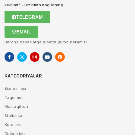
keldimi? - Biz bilan bog'laning!
TELEGRAM
EMAIL
Barcha xabarlarga albatta javob beramiz!
KATEGORIYALAR
Biznes reja
Taqdimot
Mustaqil ish
Statistika
Kurs ishi
Diplom ishi