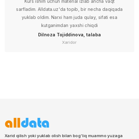
Kurs ishim uchun material izlab ancha vaqt
sarfladim. Alldata.uz'da topib, bir necha daqiqada
yuklab oldim. Narxi ham juda qulay, sifati esa
kutganimdan yaxshi chiqdi
Dilnoza Tojiddinova, talaba
Xaridor
Xarid qilish yoki yuklab olish bilan bog'liq muammo yuzaga