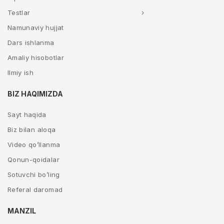
Testlar
Namunaviy hujjat
Dars ishlanma
Amaliy hisobotlar
Ilmiy ish
BIZ HAQIMIZDA
Sayt haqida
Biz bilan aloqa
Video qo’llanma
Qonun-qoidalar
Sotuvchi bo’ling
Referal daromad
MANZIL