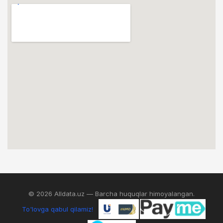
© 2026 Alldata.uz — Barcha huquqlar himoyalangan.
To'lovga qabul qilamiz!