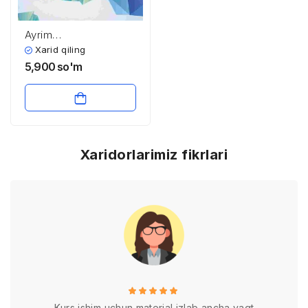
Ayrim
aminokislotalarning
Xarid qiling
almashinuvi
5,900
so'm
reaksiyalari
Xaridorlarimiz fikrlari
Kurs ishim uchun material izlab ancha vaqt