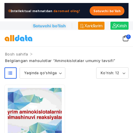
Intellektual mehnatdan
daromad oling!
Sotuvchi bo'lish
Xaridlarim
Kirish
Sotuvchi bo'lish
0
>
Bosh sahifa
Belgilangan mahsulotlar “Aminokislotalar umumiy tavsifi”