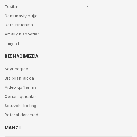
Testlar
Namunaviy hujjat
Dars ishlanma
Amaliy hisobotlar
Ilmiy ish
BIZ HAQIMIZDA
Sayt haqida
Biz bilan aloqa
Video qo’llanma
Qonun-qoidalar
Sotuvchi bo’ling
Referal daromad
MANZIL